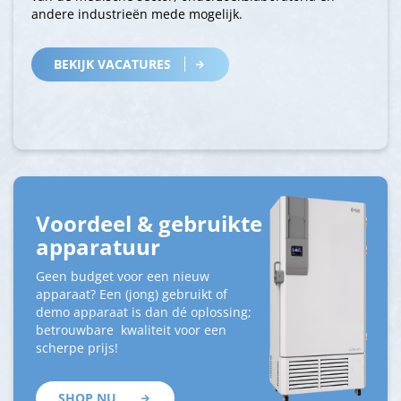
andere industrieën mede mogelijk.
BEKIJK VACATURES
Voordeel & gebruikte
apparatuur
Geen budget voor een nieuw
apparaat? Een (jong) gebruikt of
demo apparaat is dan dé oplossing;
betrouwbare kwaliteit voor een
scherpe prijs!
SHOP NU