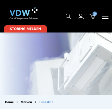
0
Producten
STORING MELDEN
Branches
Merken
Over VDW
Service & Onderhoud
Contact
Downloads
Home
Merken
Timestrip