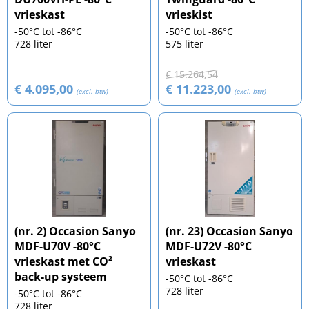
vrieskast
vrieskist
-50°C tot -86°C
-50°C tot -86°C
728 liter
575 liter
€ 15.264,54
€ 4.095,00
€ 11.223,00
(excl. btw)
(excl. btw)
(nr. 2) Occasion Sanyo
(nr. 23) Occasion Sanyo
MDF-U70V -80°C
MDF-U72V -80°C
vrieskast met CO²
vrieskast
back-up systeem
-50°C tot -86°C
728 liter
-50°C tot -86°C
728 liter