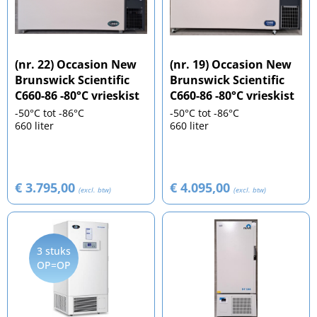
(nr. 22) Occasion New
(nr. 19) Occasion New
Brunswick Scientific
Brunswick Scientific
C660-86 -80°C vrieskist
C660-86 -80°C vrieskist
-50°C tot -86°C
-50°C tot -86°C
660 liter
660 liter
€ 3.795,00
€ 4.095,00
(excl. btw)
(excl. btw)
3 stuks
OP=OP