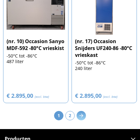
(nr. 10) Occasion Sanyo
(nr. 17) Occasion
MDF-592 -80°C vrieskist
Snijders UF240-86 -80°C
vrieskast
-50°C tot -86°C
487 liter
-50°C tot -86°C
240 liter
€ 2.895,00
€ 2.895,00
(excl. btw)
(excl. btw)
1
2
Producten