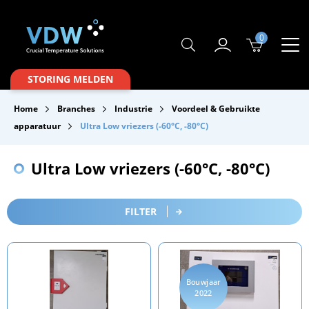
0
Producten
STORING MELDEN
Branches
Home
Branches
Industrie
Voordeel & Gebruikte
Merken
apparatuur
Ultra Low vriezers (-60°C, -80°C)
Over VDW
Ultra Low vriezers (-60°C, -80°C)
Service & Onderhoud
Contact
FILTER
Downloads
Bouwjaar
2022