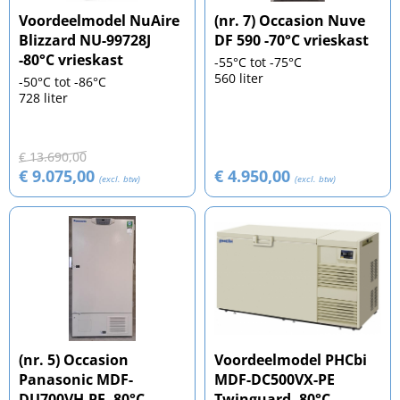
Voordeelmodel NuAire
(nr. 7) Occasion Nuve
Blizzard NU-99728J
DF 590 -70°C vrieskast
-80°C vrieskast
-55°C tot -75°C
560 liter
-50°C tot -86°C
728 liter
€ 13.690,00
€ 9.075,00
€ 4.950,00
(excl. btw)
(excl. btw)
(nr. 5) Occasion
Voordeelmodel PHCbi
Panasonic MDF-
MDF-DC500VX-PE
DU700VH-PE -80°C
Twinguard -80°C