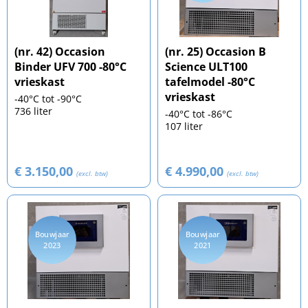
(nr. 42) Occasion
(nr. 25) Occasion B
Binder UFV 700 -80°C
Science ULT100
vrieskast
tafelmodel -80°C
vrieskast
-40°C tot -90°C
736 liter
-40°C tot -86°C
107 liter
€ 3.150,00
€ 4.990,00
(excl. btw)
(excl. btw)
Bouwjaar
Bouwjaar
2023
2021