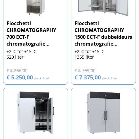
Fiocchetti
Fiocchetti
CHROMATOGRAPHY
CHROMATOGRAPHY
700 ECT-F
1500 ECT-F dubbeldeurs
chromatografie
chromatografie
koelkast
koelkast
+2°C tot +15°C
+2°C tot +15°C
620 liter
1355 liter
€ 5.836,00
€ 8.195,00
€ 5.250,00
€ 7.375,00
(excl. btw)
(excl. btw)