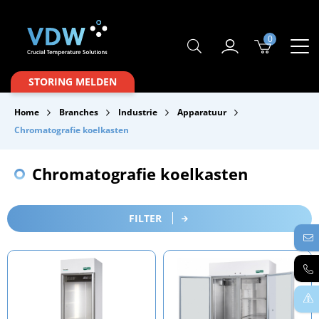
0
Producten
STORING MELDEN
Branches
Home
Branches
Industrie
Apparatuur
Merken
Chromatografie koelkasten
Over VDW
Chromatografie koelkasten
Service & Onderhoud
Contact
FILTER
Downloads