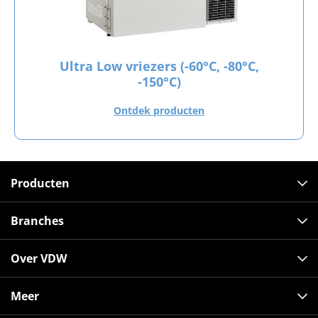
Ultra Low vriezers (-60°C, -80°C,
-150°C)
Ontdek producten
Producten
Branches
Over VDW
Meer