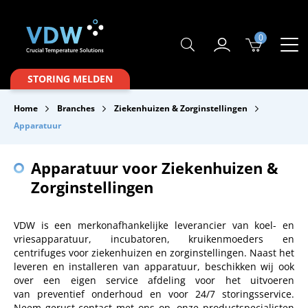
0
Producten
STORING MELDEN
Branches
Home
Branches
Ziekenhuizen & Zorginstellingen
Merken
Apparatuur
Over VDW
Apparatuur voor Ziekenhuizen &
Service & Onderhoud
Zorginstellingen
Contact
VDW is een merkonafhankelijke leverancier van koel- en
vriesapparatuur, incubatoren, kruikenmoeders en
Downloads
centrifuges voor ziekenhuizen en zorginstellingen. Naast het
leveren en installeren van apparatuur, beschikken wij ook
over een eigen service afdeling voor het uitvoeren
van preventief onderhoud en voor 24/7 storingsservice.
Neem gerust contact met ons op, onze productspecialisten