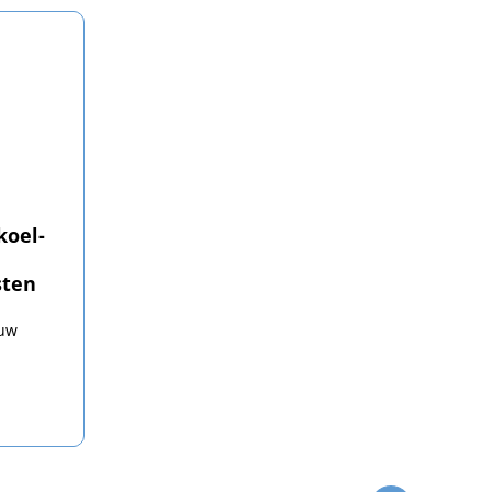
koel-
ten
ouw