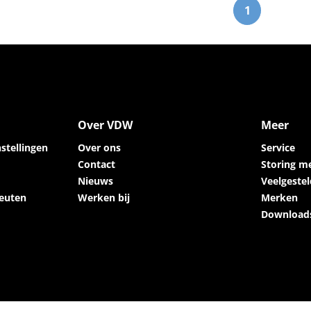
1
Over VDW
Meer
stellingen
Over ons
Service
Contact
Storing m
Nieuws
Veelgeste
euten
Werken bij
Merken
Download