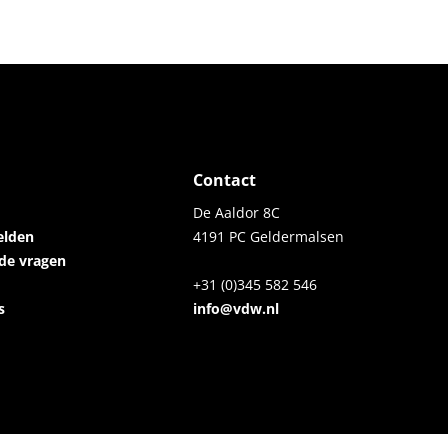
Contact
De Aaldor 8C
elden
4191 PC Geldermalsen
lde vragen
+31 (0)345 582 546
s
info@vdw.nl