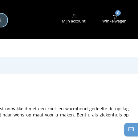
+31 (0)345 582 546
STORING MELDEN
0
Mijn account
Winkelwagen
st ontwikkeld met een koel- en warmhoud gedeelte de opslag
j naar wens op maat voor u maken. Bent u als ziekenhuis op