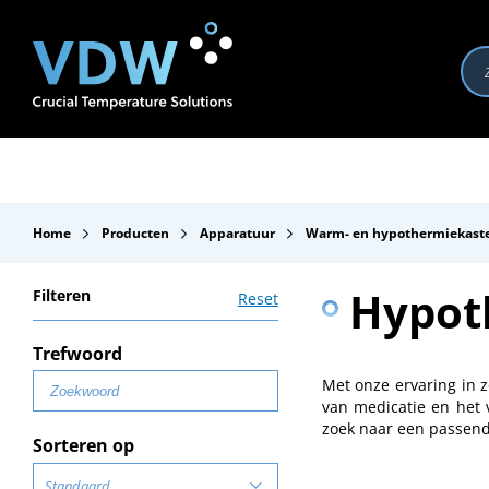
Producten
Branches
Merken
Over VDW
Se
Home
Producten
Apparatuur
Warm- en hypothermiekast
Hypot
Filteren
Reset
Trefwoord
Met onze ervaring in 
van medicatie en het
zoek naar een passend
Sorteren op
Standaard