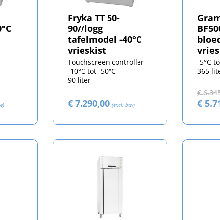
Fryka TT 50-
Gram
0°C
90//logg
BF50
tafelmodel -40°C
bloe
vrieskist
vrie
Touchscreen controller
-5°C to
-10°C tot -50°C
365 lit
90 liter
€ 6.34
€ 7.290,00
€ 5.7
tw)
(excl. btw)