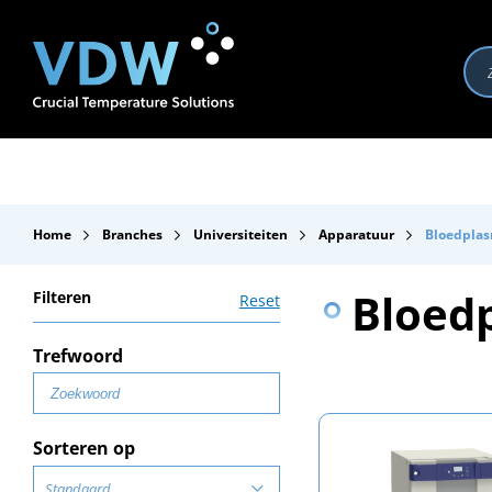
Producten
Branches
Merken
Over VDW
Se
Home
Branches
Universiteiten
Apparatuur
Bloedplasm
Bloedp
Filteren
Reset
Trefwoord
Sorteren op
Standaard