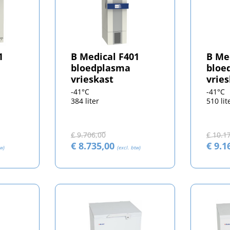
1
B Medical F401
B Me
bloedplasma
bloe
vrieskast
vrie
-41°C
-41°C
384 liter
510 lit
€ 9.706,00
€ 10.1
€ 8.735,00
€ 9.1
tw)
(excl. btw)