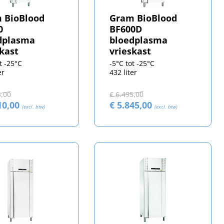
 BioBlood
Gram BioBlood
0
BF600D
dplasma
bloedplasma
skast
vrieskast
t -25°C
-5°C tot -25°C
er
432 liter
5,00
€ 6.495,00
10,00
€ 5.845,00
(excl. btw)
(excl. btw)