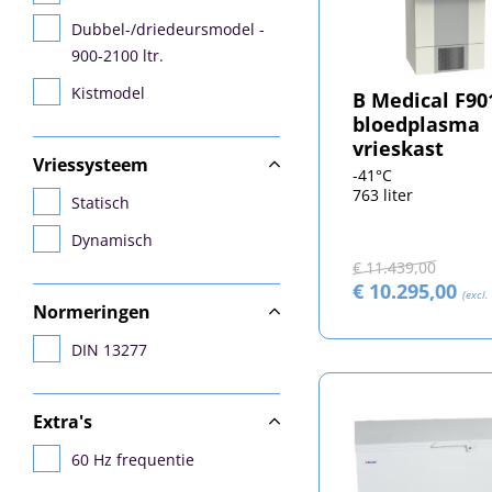
Dubbel-/driedeursmodel -
900-2100 ltr.
Kistmodel
B Medical F90
bloedplasma
vrieskast
Vriessysteem
-41°C
763 liter
Statisch
Dynamisch
€ 11.439,00
€ 10.295,00
(excl.
Normeringen
DIN 13277
Extra's
60 Hz frequentie