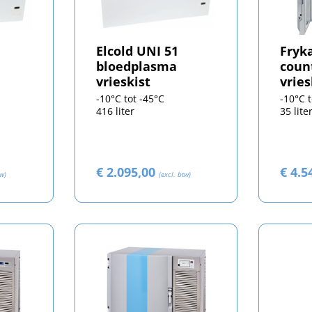
Elcold UNI 51
Fryka
bloedplasma
coun
vrieskist
vrie
-10°C tot -45°C
-10°C 
416 liter
35 lite
€ 2.095,00
€ 4.5
tw)
(excl. btw)