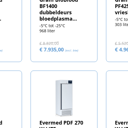
BF1400
PF42
dubbeldeurs
vrie
bloedplasma
-5°C to
vrieskast
303 lit
-5°C tot -25°C
968 liter
€ 8.820,00
€ 5.52
€ 7.935,00
€ 4.9
tw)
(excl. btw)
d
Evermed PDF 270
Ever