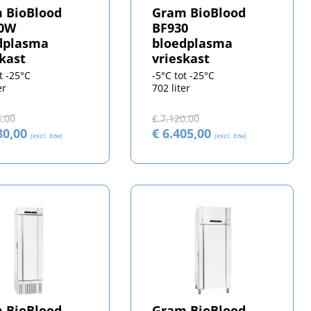
 BioBlood
Gram BioBlood
60W
BF930
dplasma
bloedplasma
skast
vrieskast
t -25°C
-5°C tot -25°C
er
702 liter
5,00
€ 7.120,00
80,00
€ 6.405,00
(excl. btw)
(excl. btw)
 BioBlood
Gram BioBlood