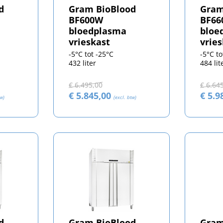
d
Gram BioBlood
Gram
BF600W
BF6
bloedplasma
bloe
vrieskast
vrie
-5°C tot -25°C
-5°C to
432 liter
484 lit
€ 6.495,00
€ 6.64
€ 5.845,00
€ 5.9
tw)
(excl. btw)
d
Gram BioBlood
Gram