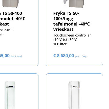
 TS 50-100
Fryka TS 50-
lmodel -40°C
100//logg
skast
tafelmodel -40°C
vrieskast
tot -50°C
er
Touchscreen controller
-10°C tot -50°C
100 liter
65,00
€ 8.680,00
(excl. btw)
(excl. btw)