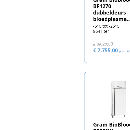
BF1270
dubbeldeurs
bloedplasma
vrieskast
-5°C tot -25°C
864 liter
€ 8.620,00
€ 7.755,00
(excl. b
Gram BioBloo