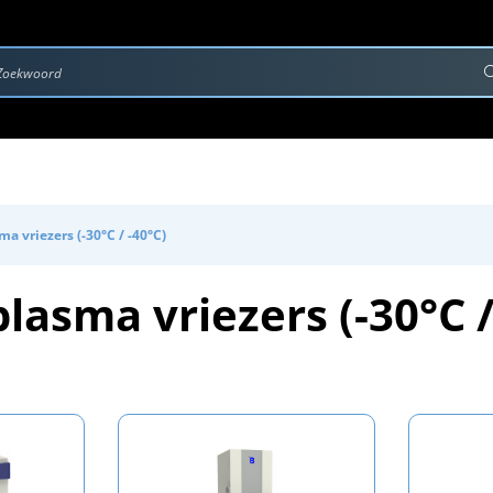
rvice & Onderhoud
Contact
Downloads
a vriezers (-30°C / -40°C)
lasma vriezers (-30°C /