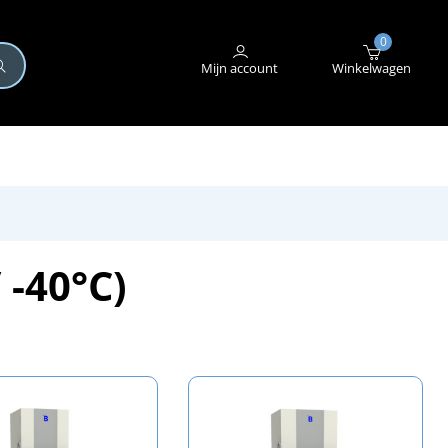
+31 (0)345 582 546
STORING MELDEN
0
Mijn account
Winkelwagen
 -40°C)