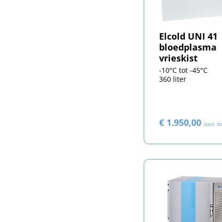
Elcold UNI 41
bloedplasma
vrieskist
-10°C tot -45°C
360 liter
€ 1.950,00
(excl. b