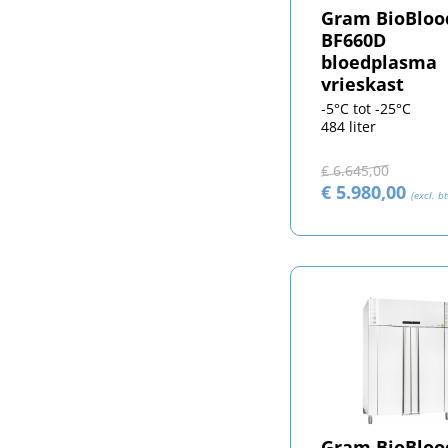
Gram BioBloo
BF660D
bloedplasma
vrieskast
-5°C tot -25°C
484 liter
€ 6.645,00
€ 5.980,00
(excl. b
Gram BioBloo