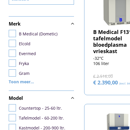
Merk
B Medical F13
B Medical (Dometic)
tafelmodel
Elcold
bloedplasma
vrieskast
Evermed
-32°C
106 liter
Fryka
Gram
€ 2.516,00
€ 2.390,00
Toon meer...
Kirsch
(excl. b
PHCbi (Panasonic / Sanyo)
Model
Snijders
Countertop - 25-60 ltr.
Tafelmodel - 60-200 ltr.
Kastmodel - 200-900 ltr.