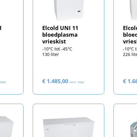
1
Elcold UNI 11
Elcol
bloedplasma
bloe
vrieskist
vries
-10°C tot -45°C
-10°C 
130 liter
226 lit
€ 1.485,00
€ 1.6
 btw)
(excl. btw)