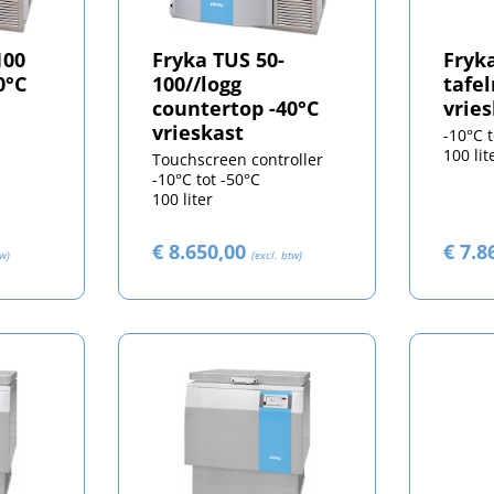
100
Fryka TUS 50-
Fryka
0°C
100//logg
tafe
countertop -40°C
vrie
vrieskast
-10°C 
100 lit
Touchscreen controller
-10°C tot -50°C
100 liter
€ 8.650,00
€ 7.8
tw)
(excl. btw)