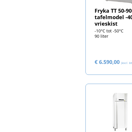
Fryka TT 50-90
tafelmodel -4
vrieskist
-10°C tot -50°C
90 liter
€ 6.590,00
(excl. b