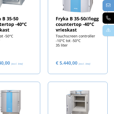
 B 35-50
Fryka B 35-50//logg
tertop -40°C
countertop -40°C
skast
vrieskast
tot -50°C
Touchscreen controller
r
-10°C tot -50°C
35 liter
40,00
€ 5.440,00
(excl. btw)
(excl. btw)