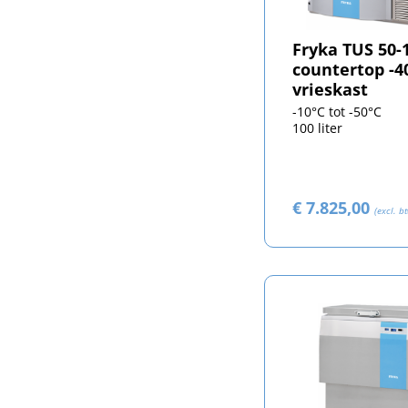
Fryka TUS 50-
countertop -4
vrieskast
-10°C tot -50°C
100 liter
€ 7.825,00
(excl. b