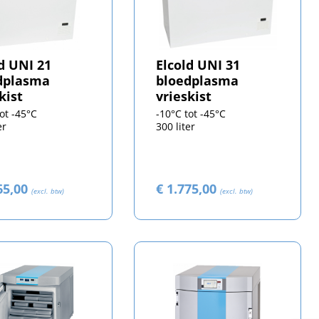
d UNI 21
Elcold UNI 31
dplasma
bloedplasma
kist
vrieskist
tot -45°C
-10°C tot -45°C
er
300 liter
65,00
€ 1.775,00
(excl. btw)
(excl. btw)