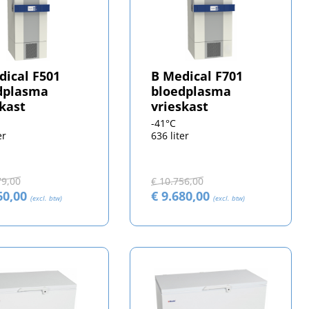
dical F501
B Medical F701
dplasma
bloedplasma
skast
vrieskast
-41°C
er
636 liter
79,00
€ 10.756,00
60,00
€ 9.680,00
(excl. btw)
(excl. btw)