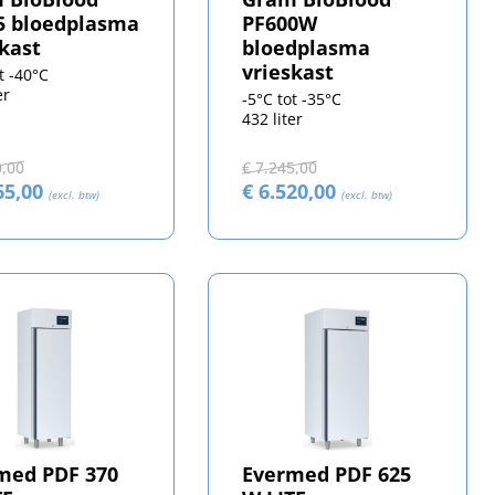
5 bloedplasma
PF600W
skast
bloedplasma
vrieskast
t -40°C
er
-5°C tot -35°C
432 liter
0,00
€ 7.245,00
65,00
€ 6.520,00
(excl. btw)
(excl. btw)
med PDF 370
Evermed PDF 625