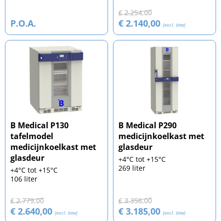
€ 2.254,00
P.O.A.
€ 2.140,00
(excl. btw)
B Medical P130
B Medical P290
tafelmodel
medicijnkoelkast met
medicijnkoelkast met
glasdeur
glasdeur
+4°C tot +15°C
269 liter
+4°C tot +15°C
106 liter
€ 2.779,00
€ 3.356,00
€ 2.640,00
€ 3.185,00
(excl. btw)
(excl. btw)