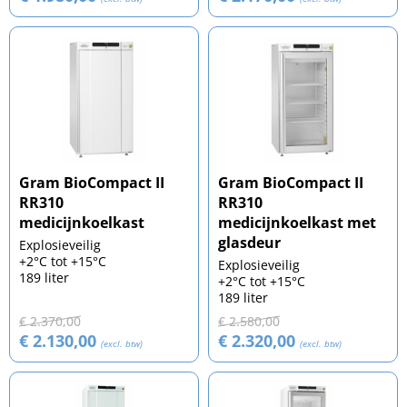
Gram BioCompact II
Gram BioCompact II
RR310
RR310
medicijnkoelkast
medicijnkoelkast met
glasdeur
Explosieveilig
+2°C tot +15°C
Explosieveilig
189 liter
+2°C tot +15°C
189 liter
€ 2.370,00
€ 2.580,00
€ 2.130,00
€ 2.320,00
(excl. btw)
(excl. btw)