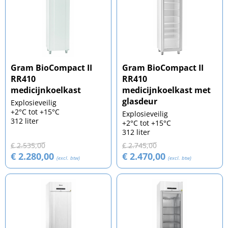
Gram BioCompact II
Gram BioCompact II
RR410
RR410
medicijnkoelkast
medicijnkoelkast met
glasdeur
Explosieveilig
+2°C tot +15°C
Explosieveilig
312 liter
+2°C tot +15°C
312 liter
€ 2.535,00
€ 2.745,00
€ 2.280,00
€ 2.470,00
(excl. btw)
(excl. btw)