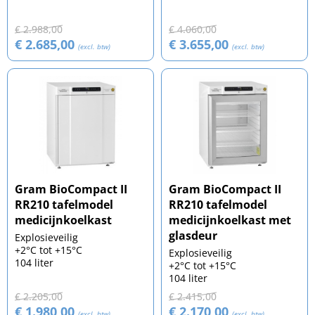
€ 2.988,00
€ 4.060,00
€ 2.685,00
€ 3.655,00
(excl. btw)
(excl. btw)
Gram BioCompact II
Gram BioCompact II
RR210 tafelmodel
RR210 tafelmodel
medicijnkoelkast
medicijnkoelkast met
glasdeur
Explosieveilig
+2°C tot +15°C
Explosieveilig
104 liter
+2°C tot +15°C
104 liter
€ 2.205,00
€ 2.415,00
€ 1.980,00
€ 2.170,00
(excl. btw)
(excl. btw)