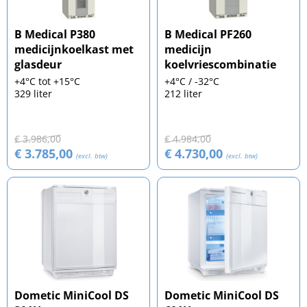
B Medical P380
B Medical PF260
medicijnkoelkast met
medicijn
glasdeur
koelvriescombinatie
+4°C tot +15°C
+4°C / -32°C
329 liter
212 liter
€ 3.986,00
€ 4.984,00
€ 3.785,00
€ 4.730,00
(excl. btw)
(excl. btw)
Dometic MiniCool DS
Dometic MiniCool DS