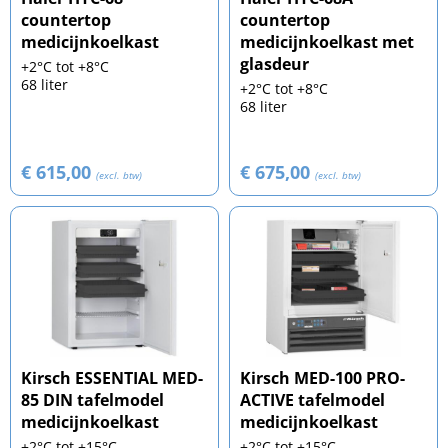
countertop
countertop
medicijnkoelkast
medicijnkoelkast met
glasdeur
+2°C tot +8°C
68 liter
+2°C tot +8°C
68 liter
€ 615,00
€ 675,00
(excl. btw)
(excl. btw)
Kirsch ESSENTIAL MED-
Kirsch MED-100 PRO-
85 DIN tafelmodel
ACTIVE tafelmodel
medicijnkoelkast
medicijnkoelkast
+2°C tot +15°C
+2°C tot +15°C