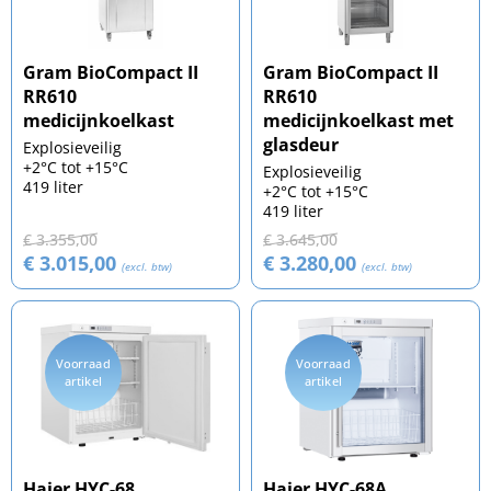
Gram BioCompact II
Gram BioCompact II
RR610
RR610
medicijnkoelkast
medicijnkoelkast met
glasdeur
Explosieveilig
+2°C tot +15°C
Explosieveilig
419 liter
+2°C tot +15°C
419 liter
€ 3.355,00
€ 3.645,00
€ 3.015,00
€ 3.280,00
(excl. btw)
(excl. btw)
Voorraad
Voorraad
artikel
artikel
Haier HYC-68
Haier HYC-68A