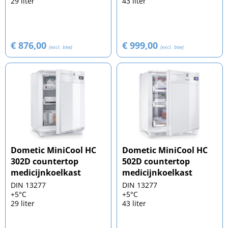
29 liter
43 liter
€ 876,00
€ 999,00
(excl. btw)
(excl. btw)
Dometic MiniCool HC
Dometic MiniCool HC
302D countertop
502D countertop
medicijnkoelkast
medicijnkoelkast
DIN 13277
DIN 13277
+5°C
+5°C
29 liter
43 liter