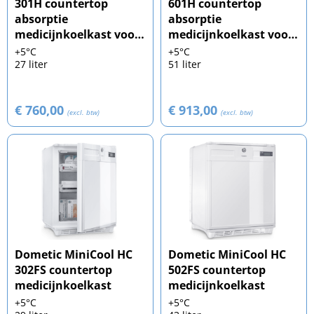
301H countertop
601H countertop
absorptie
absorptie
medicijnkoelkast voor
medicijnkoelkast voor
dagopslag
dagopslag
+5°C
+5°C
27 liter
51 liter
€ 760,00
€ 913,00
(excl. btw)
(excl. btw)
Dometic MiniCool HC
Dometic MiniCool HC
302FS countertop
502FS countertop
medicijnkoelkast
medicijnkoelkast
+5°C
+5°C