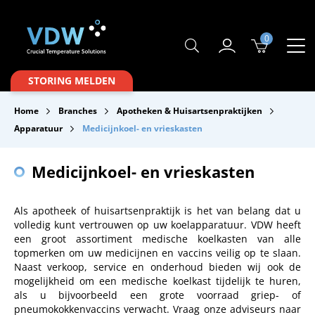
0
Producten
STORING MELDEN
Branches
Home
Branches
Apotheken & Huisartsenpraktijken
Merken
Apparatuur
Medicijnkoel- en vrieskasten
Over VDW
Medicijnkoel- en vrieskasten
Service & Onderhoud
Als apotheek of huisartsenpraktijk is het van belang dat u
Contact
volledig kunt vertrouwen op uw koelapparatuur. VDW heeft
een groot assortiment medische koelkasten van alle
Downloads
topmerken om uw medicijnen en vaccins veilig op te slaan.
Naast verkoop, service en onderhoud bieden wij ook de
mogelijkheid om een medische koelkast tijdelijk te huren,
als u bijvoorbeeld een grote voorraad griep- of
pneumokokkenvaccins verwacht. Vraag onze adviseurs naar