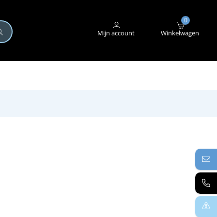
+31 (0)345 582 546
STORING MELDEN
0
Mijn account
Winkelwagen