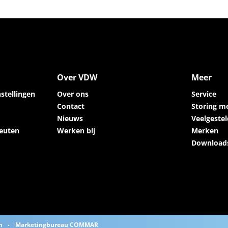
Over VDW
Meer
stellingen
Over ons
Service
Contact
Storing m
Nieuws
Veelgeste
euten
Werken bij
Merken
Download
n
Marketingbureau COMMAR