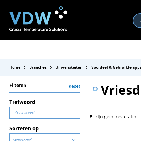
Producten
Branches
Merken
Over VDW
Se
Home
Branches
Universiteiten
Voordeel & Gebruikte app
Vriesd
Filteren
Reset
Trefwoord
Er zijn geen resultaten
Sorteren op
Standaard