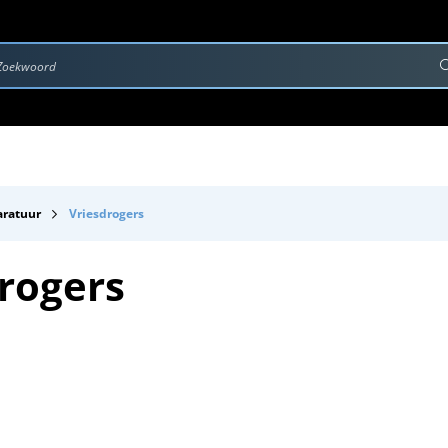
rvice & Onderhoud
Contact
Downloads
aratuur
Vriesdrogers
rogers