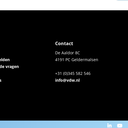
Contact
De Aaldor 8C
elden
4191 PC Geldermalsen
lde vragen
+31 (0)345 582 546
s
info@vdw.nl