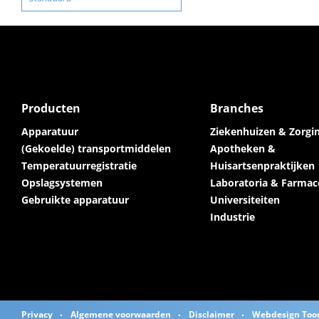
Producten
Branches
Apparatuur
Ziekenhuizen & Zorgin
(Gekoelde) transportmiddelen
Apotheken &
Temperatuurregistratie
Huisartsenpraktijken
Opslagsystemen
Laboratoria & Farmac
Gebruikte apparatuur
Universiteiten
Industrie
Privacy
Algemene voorwaarden
Disclaimer
Webdesign Too