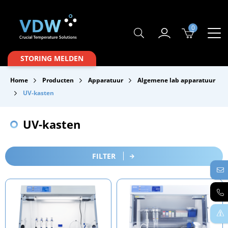
0
Producten
STORING MELDEN
Branches
Home
Producten
Apparatuur
Algemene lab apparatuur
Merken
UV-kasten
Over VDW
UV-kasten
Service & Onderhoud
Contact
FILTER
Downloads