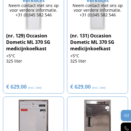
verkocht
verkocht
Neem contact met ons op
Neem contact met ons op
voor verdere informatie.
voor verdere informatie.
+31 (0)345 582 546
+31 (0)345 582 546
(nr. 129) Occasion
(nr. 131) Occasion
Dometic ML 370 SG
Dometic ML 370 SG
medicijnkoelkast
medicijnkoelkast
+5°C
+5°C
325 liter
325 liter
€ 629,00
€ 629,00
(excl. btw)
(excl. btw)