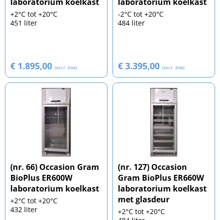
laboratorium koelkast
laboratorium koelkast
+2°C tot +20°C
-2°C tot +20°C
451 liter
484 liter
€ 1.895,00
€ 3.395,00
(excl. btw)
(excl. btw)
(nr. 66) Occasion Gram
(nr. 127) Occasion
BioPlus ER600W
Gram BioPlus ER660W
laboratorium koelkast
laboratorium koelkast
met glasdeur
+2°C tot +20°C
432 liter
+2°C tot +20°C