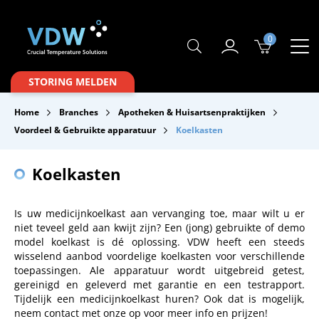
0
Producten
STORING MELDEN
Branches
Home
Branches
Apotheken & Huisartsenpraktijken
Merken
Voordeel & Gebruikte apparatuur
Koelkasten
Over VDW
Koelkasten
Service & Onderhoud
Is uw medicijnkoelkast aan vervanging toe, maar wilt u er
Contact
niet teveel geld aan kwijt zijn? Een (jong) gebruikte of demo
model koelkast is dé oplossing. VDW heeft een steeds
Downloads
wisselend aanbod voordelige koelkasten voor verschillende
toepassingen. Ale apparatuur wordt uitgebreid getest,
gereinigd en geleverd met garantie en een testrapport.
Tijdelijk een medicijnkoelkast huren? Ook dat is mogelijk,
neem contact met onze op voor meer info en prijzen!