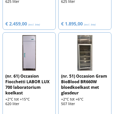
625 liter
625 liter
€ 2.459,00
€ 1.895,00
(excl. btw)
(excl. btw)
(nr. 61) Occasion
(nr. 51) Occasion Gram
Fiocchetti LABOR LUX
BioBlood BR660W
700 laboratorium
bloedkoelkast met
koelkast
glasdeur
+2°C tot +15°C
+2°C tot +6°C
620 liter
507 liter