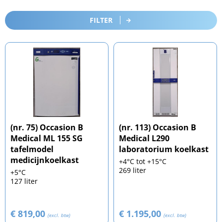
FILTER
(nr. 75) Occasion B
(nr. 113) Occasion B
Medical ML 155 SG
Medical L290
tafelmodel
laboratorium koelkast
medicijnkoelkast
+4°C tot +15°C
269 liter
+5°C
127 liter
€ 819,00
€ 1.195,00
(excl. btw)
(excl. btw)