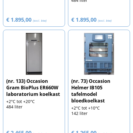
484 liter
€ 1.895,00
€ 1.895,00
(excl. btw)
(excl. btw)
(nr. 133) Occasion
(nr. 73) Occasion
Gram BioPlus ER660W
Helmer IB105
laboratorium koelkast
tafelmodel
bloedkoelkast
+2°C tot +20°C
484 liter
+2°C tot +10°C
142 liter
€ 2.465,00
€ 1.265,00