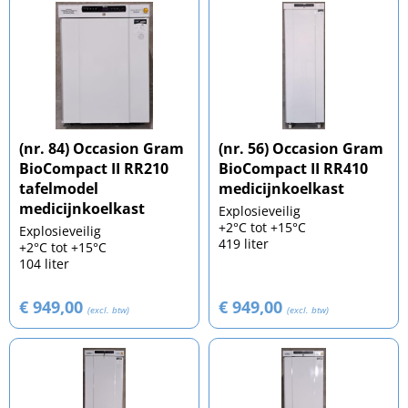
(nr. 84) Occasion Gram
(nr. 56) Occasion Gram
BioCompact II RR210
BioCompact II RR410
tafelmodel
medicijnkoelkast
medicijnkoelkast
Explosieveilig
+2°C tot +15°C
Explosieveilig
419 liter
+2°C tot +15°C
104 liter
€ 949,00
€ 949,00
(excl. btw)
(excl. btw)