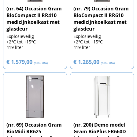
(nr. 64) Occasion Gram
(nr. 79) Occasion Gram
BioCompact II RR410
BioCompact II RR610
medicijnkoelkast met
medicijnkoelkast met
glasdeur
glasdeur
Explosieveilig
Explosieveilig
+2°C tot +15°C
+2°C tot +15°C
419 liter
419 liter
€ 1.579,00
€ 1.265,00
(excl. btw)
(excl. btw)
(nr. 69) Occasion Gram
(nr. 200) Demo model
BioMidi RR625
Gram BioPlus ER660D