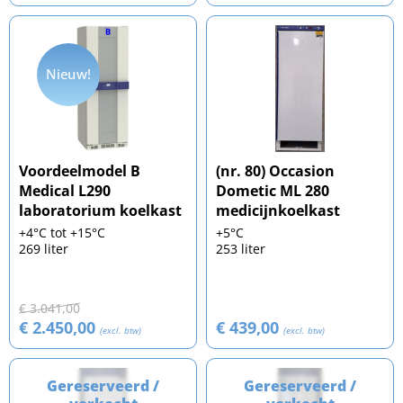
Nieuw!
Voordeelmodel B
(nr. 80) Occasion
Medical L290
Dometic ML 280
laboratorium koelkast
medicijnkoelkast
+4°C tot +15°C
+5°C
269 liter
253 liter
€ 3.041,00
€ 2.450,00
€ 439,00
(excl. btw)
(excl. btw)
Gereserveerd /
Gereserveerd /