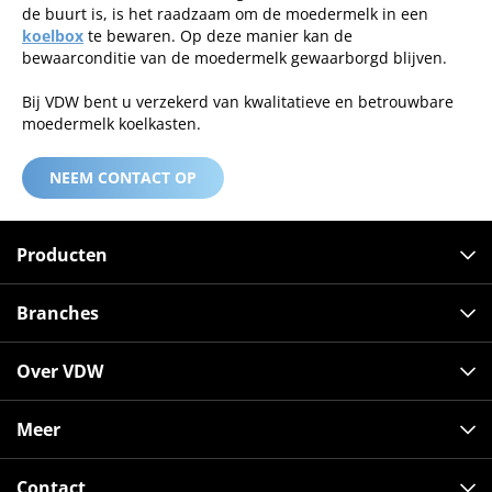
de buurt is, is het raadzaam om de moedermelk in een
koelbox
te bewaren. Op deze manier kan de
bewaarconditie van de moedermelk gewaarborgd blijven.
Bij VDW bent u verzekerd van kwalitatieve en betrouwbare
moedermelk koelkasten.
NEEM CONTACT OP
Producten
Branches
Over VDW
Meer
Contact