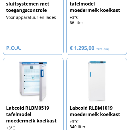
sluitsystemen met
tafelmodel
toegangscontrole
moedermelk koelkast
Voor apparatuur en lades
+3°C
66 liter
P.O.A.
€ 1.295,00
(excl. btw)
Labcold RLBM0519
Labcold RLBM1019
tafelmodel
moedermelk koelkast
moedermelk koelkast
+3°C
340 liter
+3°C