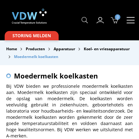
0
Producten
STORING MELDEN
Branches
Home
Producten
Apparatuur
Koel- en vriesapparatuur
Merken
Moedermelk koelkasten
Over VDW
Moedermelk koelkasten
Service & Onderhoud
Bij VDW bieden we professionele moedermelk koelkasten
aan. Moedermelk koelkasten zijn speciaal ontwikkeld voor
Contact
de opslag van moedermelk. De koelkasten worden
veelvuldig gebruikt in ziekenhuizen, geboortehotels en
Downloads
laboratoria voor houdbaarheids- en kwaliteitsonderzoek. De
moedermelk koelkasten worden gekenmerkt door de zeer
goede temperatuurstabiliteit en voldoen daarnaast aan
hoge kwaliteitsnormen. Bij VDW werken we uitsluitend met
A-merken.