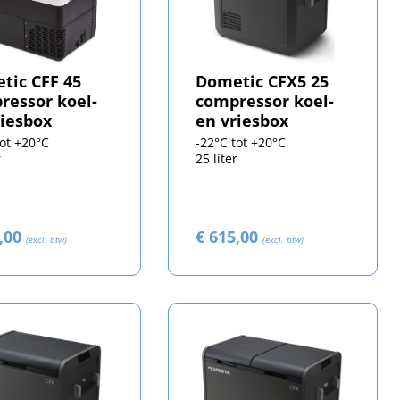
tic CFF 45
Dometic CFX5 25
ressor koel-
compressor koel-
riesbox
en vriesbox
tot +20°C
-22°C tot +20°C
r
25 liter
0,00
€ 615,00
(excl. btw)
(excl. btw)