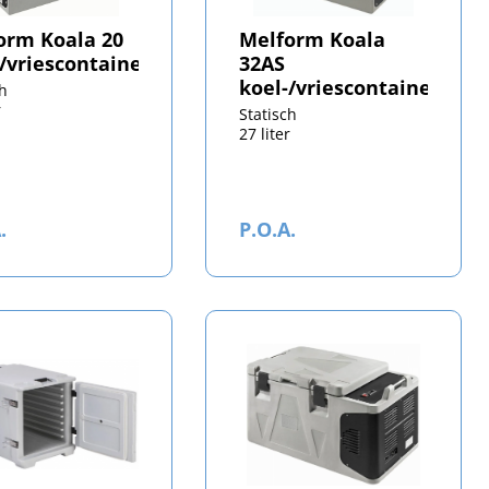
orm Koala 20
Melform Koala
-/vriescontainer
32AS
koel-/vriescontainer
ch
r
Statisch
27 liter
.
P.O.A.