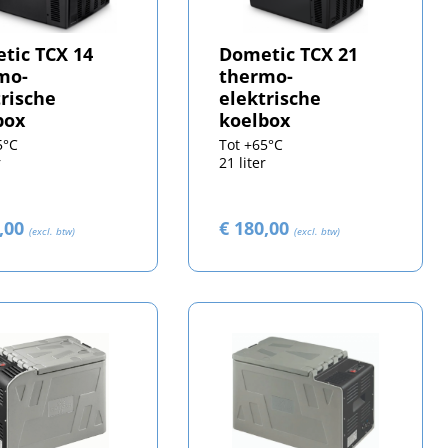
tic TCX 14
Dometic TCX 21
mo-
thermo-
trische
elektrische
box
koelbox
5°C
Tot +65°C
r
21 liter
0,00
€ 180,00
(excl. btw)
(excl. btw)