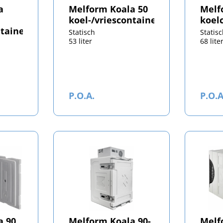
a
Melform Koala 50
Melf
koel-/vriescontainer
koel
ntainer
Statisch
Statis
53 liter
68 lite
P.O.A.
P.O.A
a 90
Melform Koala 90-
Melf