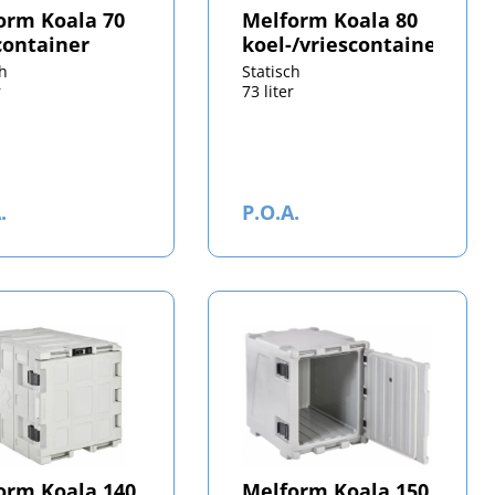
orm Koala 70
Melform Koala 80
container
koel-/vriescontainer
ch
Statisch
r
73 liter
.
P.O.A.
orm Koala 140
Melform Koala 150