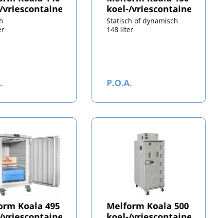
-/vriescontainer
koel-/vriescontainer
ch
Statisch of dynamisch
er
148 liter
.
P.O.A.
orm Koala 495
Melform Koala 500
-/vriescontainer
koel-/vriescontainer