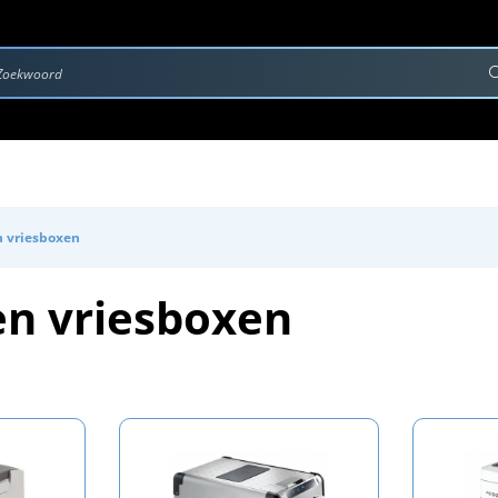
rvice & Onderhoud
Contact
Downloads
n vriesboxen
en vriesboxen