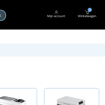
+31 (0)345 582 546
STORING MELDEN
0
Mijn account
Winkelwagen