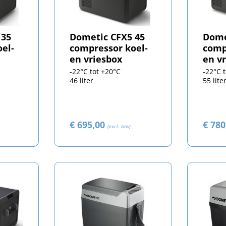
 35
Dometic CFX5 45
Dome
el-
compressor koel-
comp
en vriesbox
en v
-22°C tot +20°C
-22°C 
46 liter
55 lite
€ 695,00
€ 78
(excl. btw)