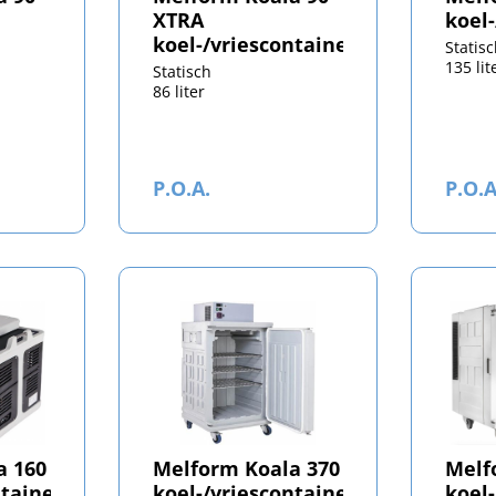
XTRA
koel
koel-/vriescontainer
Statis
135 lit
Statisch
86 liter
P.O.A.
P.O.A
a 160
Melform Koala 370
Melf
ntainer
koel-/vriescontainer
koel