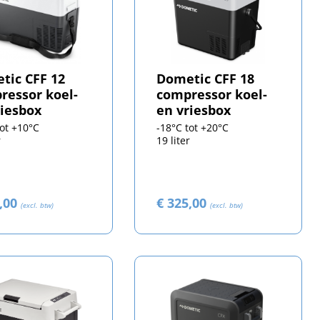
tic CFF 12
Dometic CFF 18
ressor koel-
compressor koel-
riesbox
en vriesbox
tot +10°C
-18°C tot +20°C
r
19 liter
5,00
€ 325,00
(excl. btw)
(excl. btw)