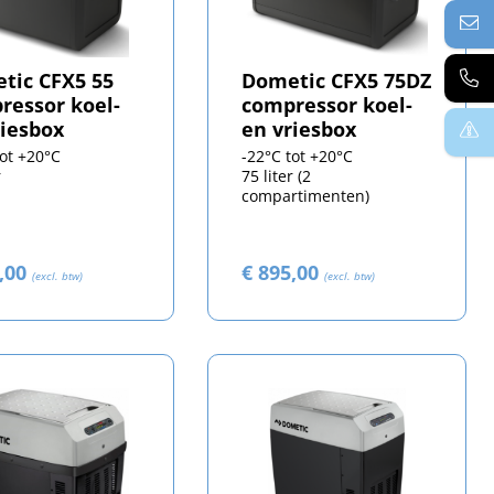
tic CFX5 55
Dometic CFX5 75DZ
ressor koel-
compressor koel-
riesbox
en vriesbox
tot +20°C
-22°C tot +20°C
r
75 liter (2
compartimenten)
0,00
€ 895,00
(excl. btw)
(excl. btw)