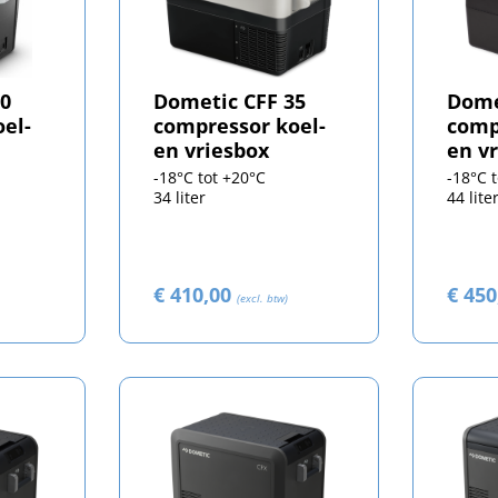
20
Dometic CFF 35
Dome
el-
compressor koel-
comp
en vriesbox
en v
-18°C tot +20°C
-18°C 
34 liter
44 lite
€ 410,00
€ 45
(excl. btw)