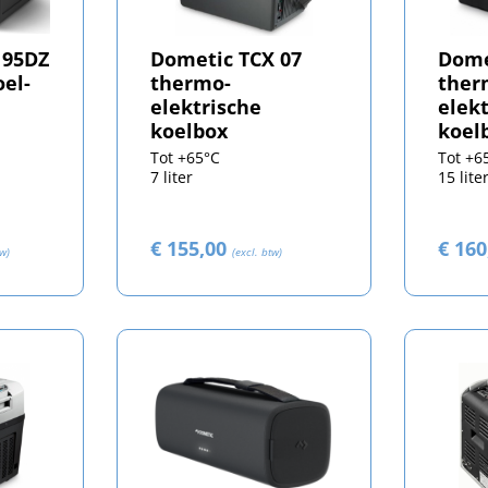
 95DZ
Dometic TCX 07
Dome
el-
thermo-
ther
elektrische
elek
koelbox
koel
Tot +65°C
Tot +6
7 liter
15 lite
€ 155,00
€ 16
tw)
(excl. btw)