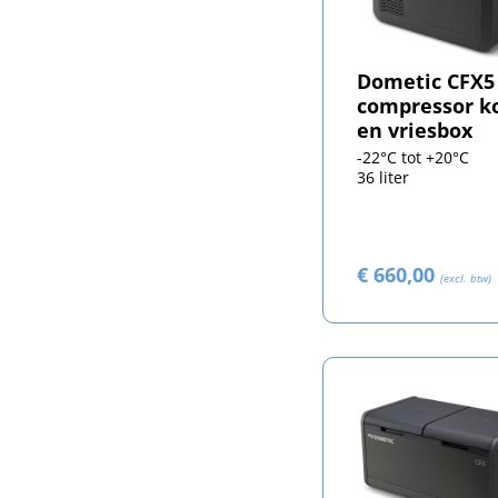
Dometic CFX5
compressor ko
en vriesbox
-22°C tot +20°C
36 liter
€ 660,00
(excl. btw)