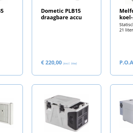
35
Dometic PLB15
Melf
draagbare accu
koel
Statis
21 lite
€ 220,00
P.O.A
(excl. btw)