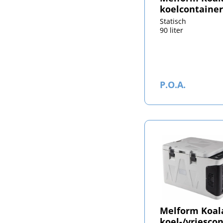
koelcontainer
Statisch
90 liter
P.O.A.
Melform Koal
koel-/vriesco