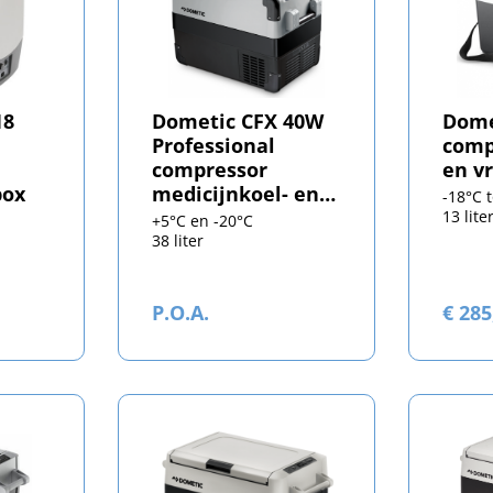
18
Dometic CFX 40W
Dome
Professional
comp
compressor
en v
box
medicijnkoel- en
-18°C 
vriesbox
13 lite
+5°C en -20°C
38 liter
P.O.A.
€ 28