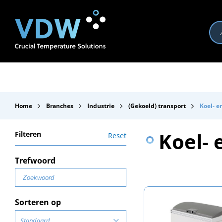
Producten
Branches
Merken
Over VDW
Se
Home
Branches
Industrie
(Gekoeld) transport
Koel- e
Koel- 
Filteren
Reset
Trefwoord
Sorteren op
Standaard