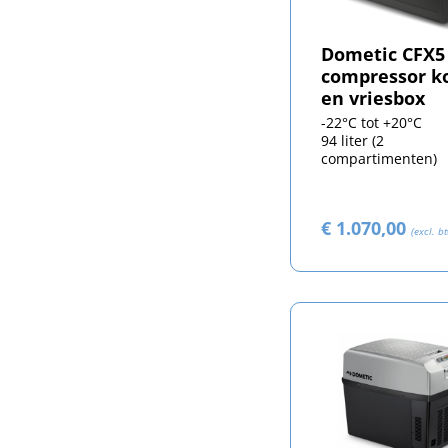
Dometic CFX5
compressor ko
en vriesbox
-22°C tot +20°C
94 liter (2
compartimenten)
€ 1.070,00
(excl. b