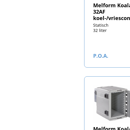
Melform Koal
32AF
koel-/vriesco
Statisch
32 liter
P.O.A.
Melform Koal