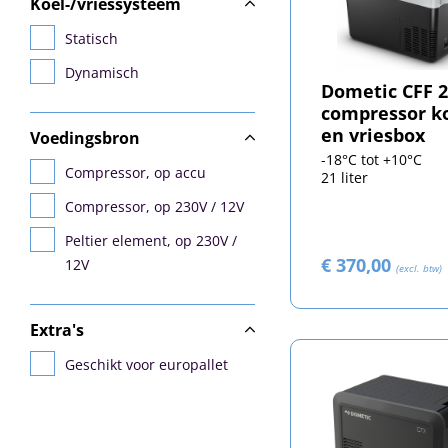
Koel-/vriessysteem
Statisch
Dynamisch
Dometic CFF 
compressor ko
en vriesbox
Voedingsbron
-18°C tot +10°C
Compressor, op accu
21 liter
Compressor, op 230V / 12V
Peltier element, op 230V /
€ 370,00
12V
(excl. btw)
Extra's
Geschikt voor europallet