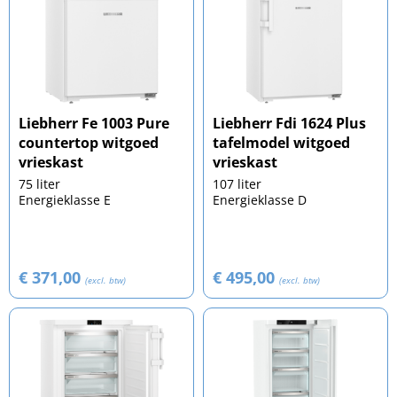
Liebherr Fe 1003 Pure
Liebherr Fdi 1624 Plus
countertop witgoed
tafelmodel witgoed
vrieskast
vrieskast
75 liter
107 liter
Energieklasse E
Energieklasse D
€ 371,00
€ 495,00
(excl. btw)
(excl. btw)