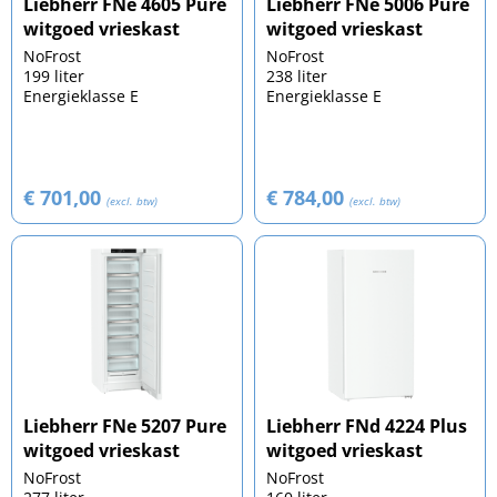
Liebherr FNe 4605 Pure
Liebherr FNe 5006 Pure
witgoed vrieskast
witgoed vrieskast
NoFrost
NoFrost
199 liter
238 liter
Energieklasse E
Energieklasse E
€ 701,00
€ 784,00
(excl. btw)
(excl. btw)
Liebherr FNe 5207 Pure
Liebherr FNd 4224 Plus
witgoed vrieskast
witgoed vrieskast
NoFrost
NoFrost