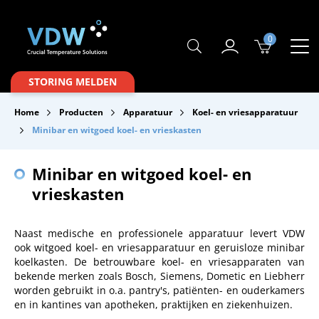
0
Producten
STORING MELDEN
Branches
Home
Producten
Apparatuur
Koel- en vriesapparatuur
Merken
Minibar en witgoed koel- en vrieskasten
Over VDW
Minibar en witgoed koel- en
Service & Onderhoud
vrieskasten
Contact
Naast medische en professionele apparatuur levert VDW
ook witgoed koel- en vriesapparatuur en geruisloze minibar
Downloads
koelkasten. De betrouwbare koel- en vriesapparaten van
bekende merken zoals Bosch, Siemens, Dometic en Liebherr
worden gebruikt in o.a. pantry's, patiënten- en ouderkamers
en in kantines van apotheken, praktijken en ziekenhuizen.