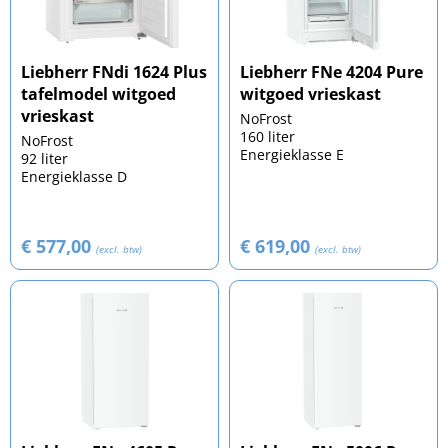
Liebherr FNdi 1624 Plus
Liebherr FNe 4204 Pure
tafelmodel witgoed
witgoed vrieskast
vrieskast
NoFrost
160 liter
NoFrost
Energieklasse E
92 liter
Energieklasse D
€ 577,00
€ 619,00
(excl. btw)
(excl. btw)