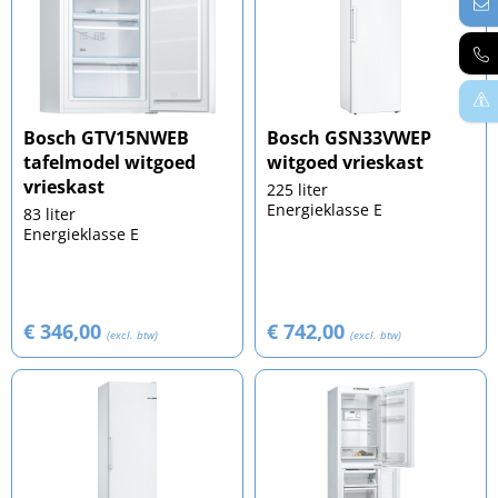
Bosch GTV15NWEB
Bosch GSN33VWEP
tafelmodel witgoed
witgoed vrieskast
vrieskast
225 liter
Energieklasse E
83 liter
Energieklasse E
€ 346,00
€ 742,00
(excl. btw)
(excl. btw)