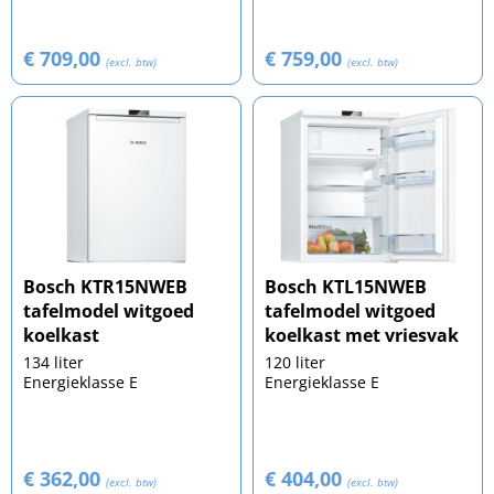
€ 709,00
€ 759,00
(excl. btw)
(excl. btw)
Bosch KTR15NWEB
Bosch KTL15NWEB
tafelmodel witgoed
tafelmodel witgoed
koelkast
koelkast met vriesvak
134 liter
120 liter
Energieklasse E
Energieklasse E
€ 362,00
€ 404,00
(excl. btw)
(excl. btw)