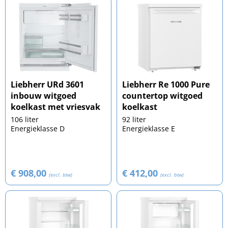
Liebherr URd 3601
Liebherr Re 1000 Pure
inbouw witgoed
countertop witgoed
koelkast met vriesvak
koelkast
106 liter
92 liter
Energieklasse D
Energieklasse E
€ 908,00
€ 412,00
(excl. btw)
(excl. btw)