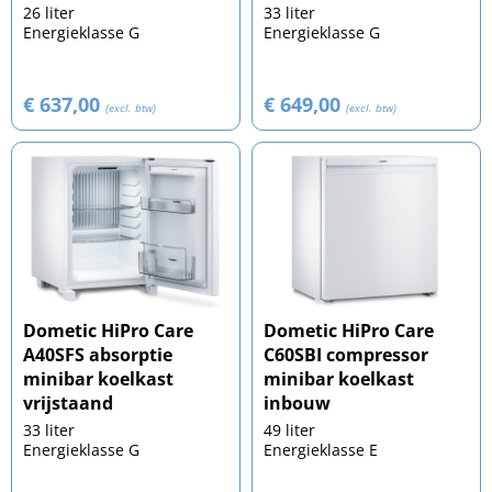
26 liter
33 liter
Energieklasse G
Energieklasse G
€ 637,00
€ 649,00
(excl. btw)
(excl. btw)
Dometic HiPro Care
Dometic HiPro Care
A40SFS absorptie
C60SBI compressor
minibar koelkast
minibar koelkast
vrijstaand
inbouw
33 liter
49 liter
Energieklasse G
Energieklasse E