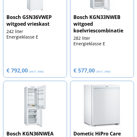
Bosch GSN36VWEP
Bosch KGN33NWEB
witgoed vrieskast
witgoed
koelvriescombinatie
242 liter
Energieklasse E
282 liter
Energieklasse E
€ 792,00
€ 577,00
(excl. btw)
(excl. btw)
Bosch KGN36NWEA
Dometic HiPro Care