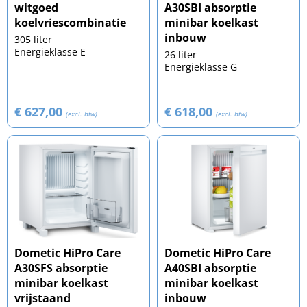
witgoed
A30SBI absorptie
koelvriescombinatie
minibar koelkast
inbouw
305 liter
Energieklasse E
26 liter
Energieklasse G
€ 627,00
€ 618,00
(excl. btw)
(excl. btw)
Dometic HiPro Care
Dometic HiPro Care
A30SFS absorptie
A40SBI absorptie
minibar koelkast
minibar koelkast
vrijstaand
inbouw