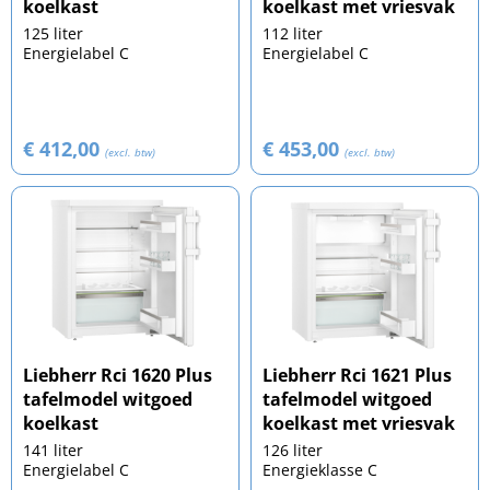
koelkast
koelkast met vriesvak
125 liter
112 liter
Energielabel C
Energielabel C
€ 412,00
€ 453,00
(excl. btw)
(excl. btw)
Liebherr Rci 1620 Plus
Liebherr Rci 1621 Plus
tafelmodel witgoed
tafelmodel witgoed
koelkast
koelkast met vriesvak
141 liter
126 liter
Energielabel C
Energieklasse C