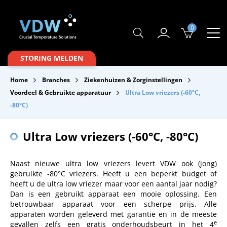
0
Producten
STORING MELDEN
Branches
Home
Branches
Ziekenhuizen & Zorginstellingen
Merken
Voordeel & Gebruikte apparatuur
Ultra Low vriezers (-60°C,
-80°C)
Over VDW
Service & Onderhoud
Ultra Low vriezers (-60°C, -80°C)
Contact
Naast nieuwe ultra low vriezers levert VDW ook (jong)
gebruikte -80°C vriezers. Heeft u een beperkt budget of
Downloads
heeft u de ultra low vriezer maar voor een aantal jaar nodig?
Dan is een gebruikt apparaat een mooie oplossing. Een
betrouwbaar apparaat voor een scherpe prijs. Alle
apparaten worden geleverd met garantie en in de meeste
e
gevallen zelfs een gratis onderhoudsbeurt in het 4