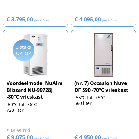
€ 3.795,00
€ 4.095,00
(excl. btw)
(excl. btw)
3 stuks
OP=OP
Voordeelmodel NuAire
(nr. 7) Occasion Nuve
Blizzard NU-99728J
DF 590 -70°C vrieskast
-80°C vrieskast
-55°C tot -75°C
560 liter
-50°C tot -86°C
728 liter
€ 13.690,00
€ 9.075,00
€ 4.950,00
(excl. btw)
(excl. btw)