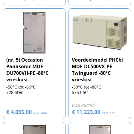
(nr. 5) Occasion
Voordeelmodel PHCbi
Panasonic MDF-
MDF-DC500VX-PE
DU700VH-PE -80°C
Twinguard -80°C
vrieskast
vrieskist
-50°C tot -86°C
-50°C tot -86°C
728 liter
575 liter
€ 15.264,54
€ 4.095,00
€ 11.223,00
(excl. btw)
(excl. btw)