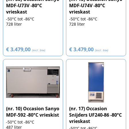
MDF-U73V -80°C
MDF-U74V -80°C
vrieskast
vrieskast
-50°C tot -86°C
-50°C tot -86°C
728 liter
728 liter
€ 3.479,00
€ 3.479,00
(excl. btw)
(excl. btw)
(nr. 10) Occasion Sanyo
(nr. 17) Occasion
MDF-592 -80°C vrieskist
Snijders UF240-86 -80°C
vrieskast
-50°C tot -86°C
487 liter
-50°C tot -86°C