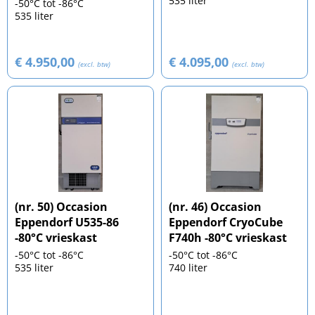
535 liter
-50°C tot -86°C
535 liter
€ 4.950,00
€ 4.095,00
(excl. btw)
(excl. btw)
(nr. 50) Occasion
(nr. 46) Occasion
Eppendorf U535-86
Eppendorf CryoCube
-80°C vrieskast
F740h -80°C vrieskast
-50°C tot -86°C
-50°C tot -86°C
535 liter
740 liter