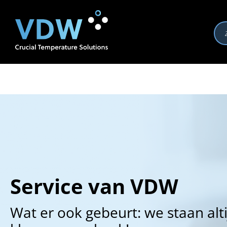
Producten
Branches
Merken
Over VDW
Se
Service van VDW
Wat er ook gebeurt: we staan alti