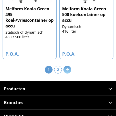
Melform Koala Green
Melform Koala Green
495
500 koelcontainer op
koel-/vriescontainer op
accu
accu
Dynamisch
416 liter
Statisch of dynamisch
430 / 500 liter
P.O.A.
P.O.A.
1
2
Producten
Branches