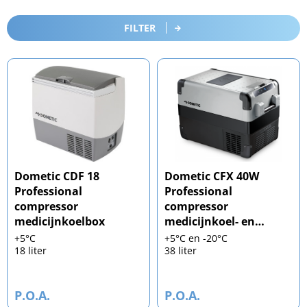
FILTER
Dometic CDF 18
Dometic CFX 40W
Professional
Professional
compressor
compressor
medicijnkoelbox
medicijnkoel- en
vriesbox
+5°C
+5°C en -20°C
18 liter
38 liter
P.O.A.
P.O.A.