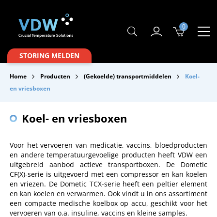
0
Producten
STORING MELDEN
Branches
Home
Producten
(Gekoelde) transportmiddelen
Koel-
Merken
en vriesboxen
Over VDW
Koel- en vriesboxen
Service & Onderhoud
Voor het vervoeren van medicatie, vaccins, bloedproducten
Contact
en andere temperatuurgevoelige producten heeft VDW een
uitgebreid aanbod actieve transportboxen. De Dometic
Downloads
CF(X)-serie is uitgevoerd met een compressor en kan koelen
en vriezen. De Dometic TCX-serie heeft een peltier element
en kan koelen en verwarmen. Ook vindt u in ons assortiment
een compacte medische koelbox op accu, geschikt voor het
vervoeren van o.a. insuline, vaccins en kleine samples.