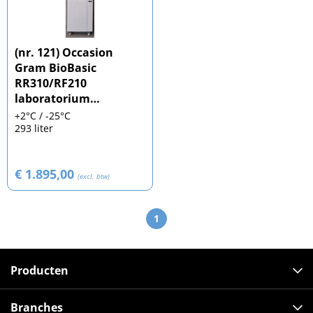
(nr. 121) Occasion
Gram BioBasic
RR310/RF210
laboratorium
koelvriescombinatie
+2°C / -25°C
293 liter
€ 1.895,00
(excl. btw)
1
Producten
Branches