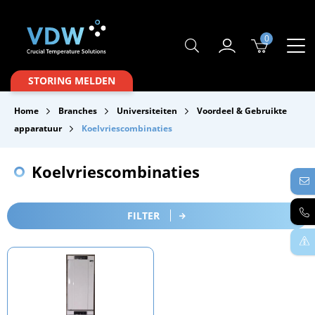
0
Producten
STORING MELDEN
Branches
Home
Branches
Universiteiten
Voordeel & Gebruikte
Merken
apparatuur
Koelvriescombinaties
Over VDW
Koelvriescombinaties
Service & Onderhoud
Contact
FILTER
Downloads