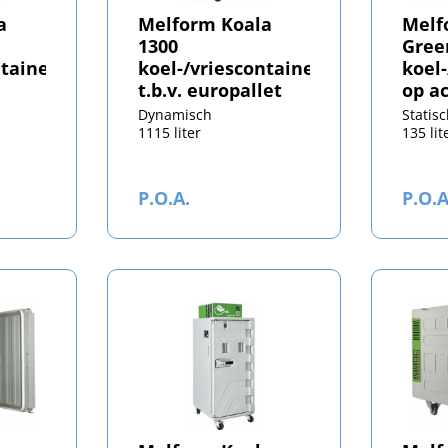
a
Melform Koala
Melf
1300
Gree
ntainer
koel-/vriescontainer
koel
t.b.v. europallet
op a
Dynamisch
Statis
1115 liter
135 lit
P.O.A.
P.O.A