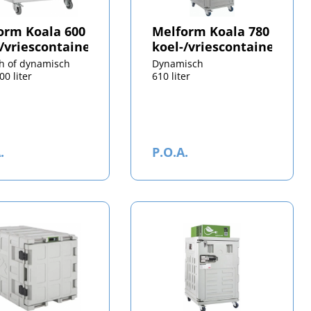
orm Koala 600
Melform Koala 780
-/vriescontainer
koel-/vriescontainer
ch of dynamisch
Dynamisch
00 liter
610 liter
.
P.O.A.