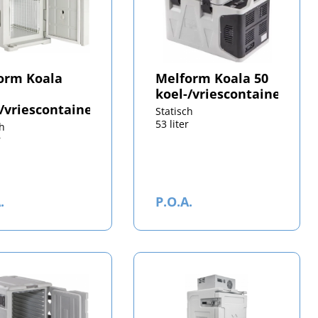
orm Koala
Melform Koala 50
koel-/vriescontainer
-/vriescontainer
Statisch
53 liter
ch
r
.
P.O.A.