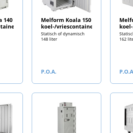
a 140
Melform Koala 150
Melf
ntainer
koel-/vriescontainer
koel
Statisch of dynamisch
Statis
148 liter
162 lit
P.O.A.
P.O.A