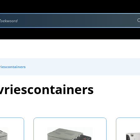
rvice & Onderhoud
Contact
Downloads
riescontainers
vriescontainers