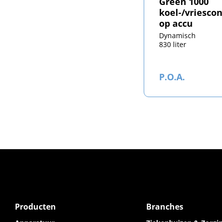
Green 1000
koel-/vriesco
op accu
Dynamisch
830 liter
P.O.A.
Producten
Branches