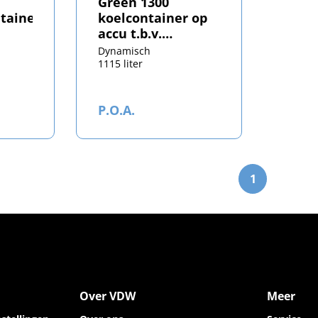
Green 1300
ntainer
koelcontainer op
accu t.b.v.
europallet
Dynamisch
1115 liter
P.O.A.
1
Over VDW
Meer