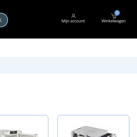
+31 (0)345 582 546
STORING MELDEN
0
Mijn account
Winkelwagen