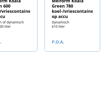
orm Koala
Melform Koala
n 600
Green 780
-/vriescontainer
koel-/vriescontainer
ccu
op accu
ch of dynamisch
Dynamisch
00 liter
610 liter
.
P.O.A.