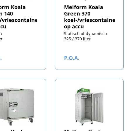
orm Koala
Melform Koala
n 140
Green 370
-/vriescontainer
koel-/vriescontainer
ccu
op accu
ch
Statisch of dynamisch
er
325 / 370 liter
.
P.O.A.