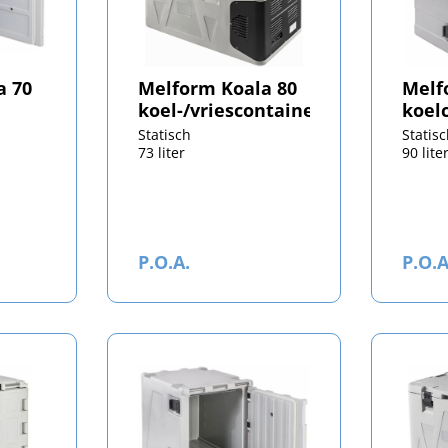
a 70
Melform Koala 80
Melf
koel-/vriescontainer
koel
Statisch
Statis
73 liter
90 lite
P.O.A.
P.O.A