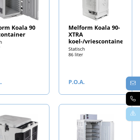
orm Koala 90
Melform Koala 90-
container
XTRA
koel-/vriescontainer
ch
r
Statisch
86 liter
.
P.O.A.