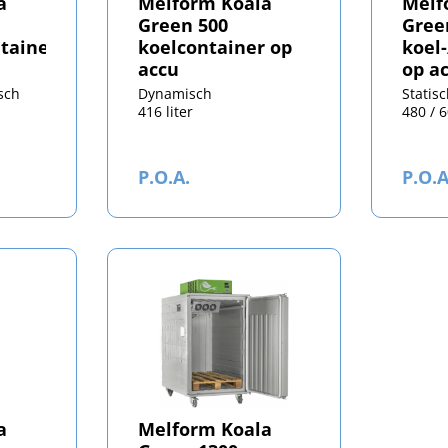
a
Melform Koala
Melf
Green 500
Gree
ntainer
koelcontainer op
koel
accu
op a
sch
Dynamisch
Statis
416 liter
480 / 6
P.O.A.
P.O.A
a
Melform Koala