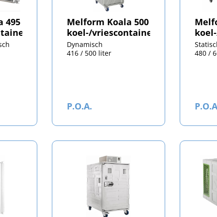
a 495
Melform Koala 500
Melf
ntainer
koel-/vriescontainer
koel
sch
Dynamisch
Statis
416 / 500 liter
480 / 6
P.O.A.
P.O.A