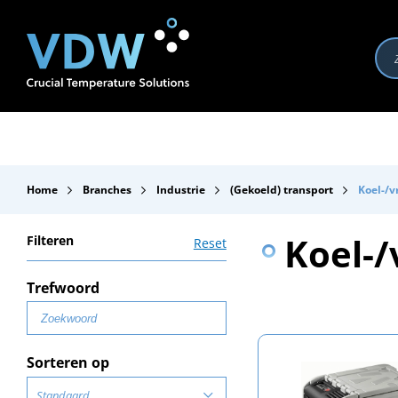
Producten
Branches
Merken
Over VDW
Se
Home
Branches
Industrie
(Gekoeld) transport
Koel-/v
Koel-/
Filteren
Reset
Trefwoord
Sorteren op
Standaard