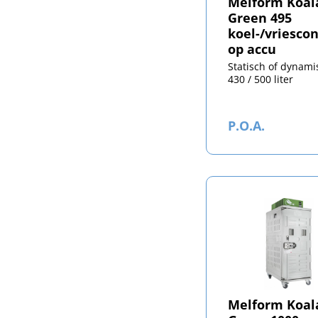
Melform Koal
Green 495
koel-/vriesco
op accu
Statisch of dynami
430 / 500 liter
P.O.A.
Melform Koal