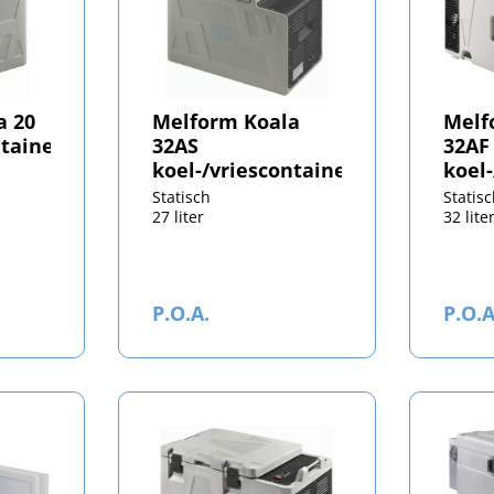
a 20
Melform Koala
Melf
ntainer
32AS
32AF
koel-/vriescontainer
koel
Statisch
Statis
27 liter
32 lite
P.O.A.
P.O.A