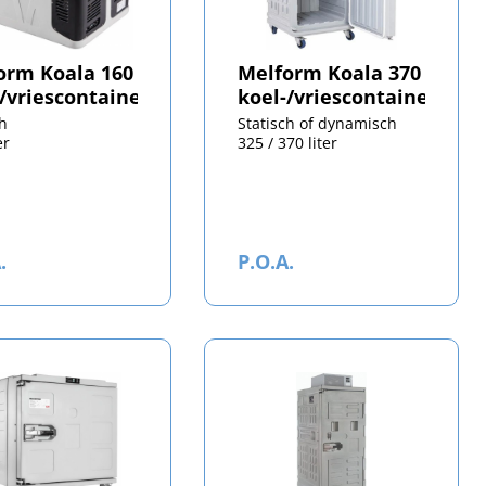
orm Koala 160
Melform Koala 370
-/vriescontainer
koel-/vriescontainer
ch
Statisch of dynamisch
er
325 / 370 liter
.
P.O.A.