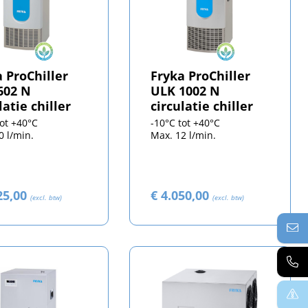
 ProChiller
Fryka ProChiller
602 N
ULK 1002 N
latie chiller
circulatie chiller
tot +40°C
-10°C tot +40°C
0 l/min.
Max. 12 l/min.
25,00
€ 4.050,00
(excl. btw)
(excl. btw)