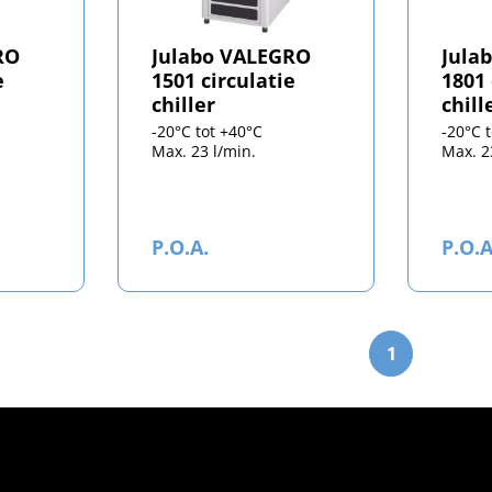
RO
Julabo VALEGRO
Jula
e
1501 circulatie
1801 
chiller
chill
-20°C tot +40°C
-20°C 
Max. 23 l/min.
Max. 2
P.O.A.
P.O.A
1