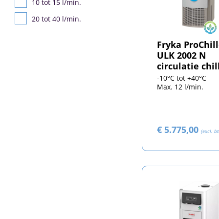
10 tot 15 l/min.
20 tot 40 l/min.
Fryka ProChill
ULK 2002 N
circulatie chil
-10°C tot +40°C
Max. 12 l/min.
€ 5.775,00
(excl. b