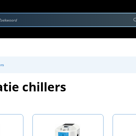
rvice & Onderhoud
Contact
Downloads
ers
tie chillers