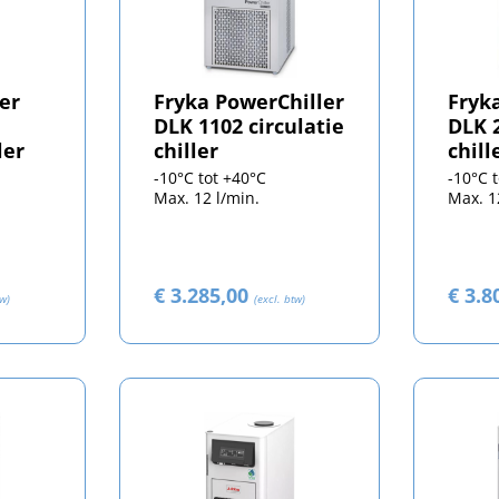
er
Fryka PowerChiller
Fryk
DLK 1102 circulatie
DLK 2
ler
chiller
chill
-10°C tot +40°C
-10°C 
Max. 12 l/min.
Max. 1
€ 3.285,00
€ 3.8
tw)
(excl. btw)