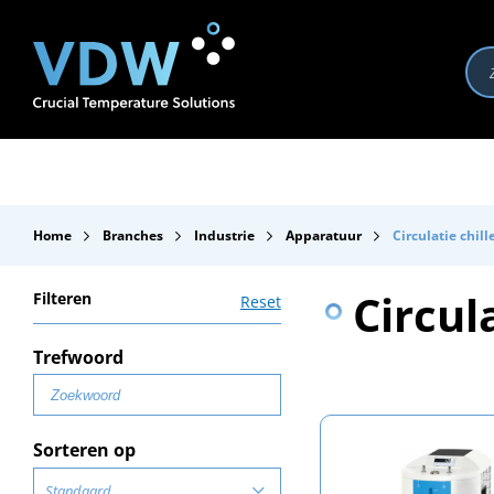
Producten
Branches
Merken
Over VDW
Se
Home
Branches
Industrie
Apparatuur
Circulatie chill
Circula
Filteren
Reset
Trefwoord
Sorteren op
Standaard