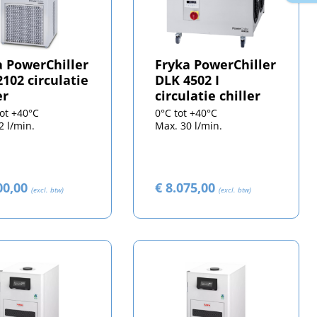
a PowerChiller
Fryka PowerChiller
102 circulatie
DLK 4502 I
er
circulatie chiller
tot +40°C
0°C tot +40°C
2 l/min.
Max. 30 l/min.
00,00
€ 8.075,00
(excl. btw)
(excl. btw)