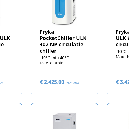
Fryka
Fryka
 ULK
PocketChiller ULK
ULK 
ie
402 NP circulatie
circu
chiller
-10°C 
Max. 1
-10°C tot +40°C
Max. 8 l/min.
€ 2.425,00
€ 3.4
tw)
(excl. btw)