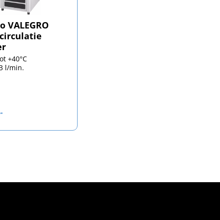
bo VALEGRO
circulatie
er
tot +40°C
3 l/min.
.