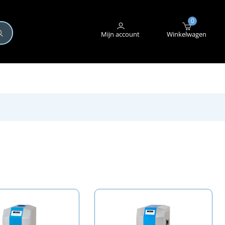
+31 (0)345 582 546
STORING MELDEN
0
Mijn account
Winkelwagen