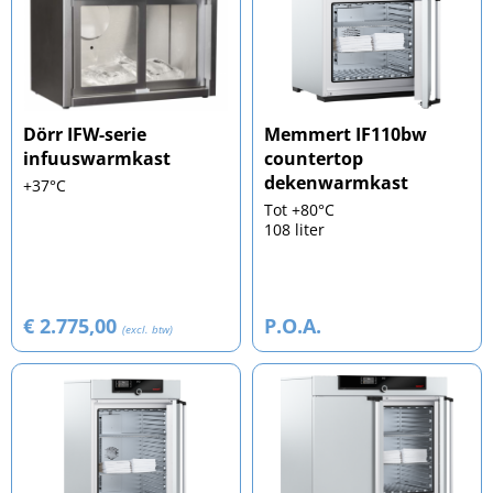
Dörr IFW-serie
Memmert IF110bw
infuuswarmkast
countertop
dekenwarmkast
+37°C
Tot +80°C
108 liter
€ 2.775,00
P.O.A.
(excl. btw)