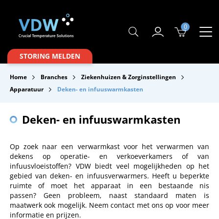
0
Producten
STORING MELDEN
Branches
Home
Branches
Ziekenhuizen & Zorginstellingen
Merken
Apparatuur
Deken- en infuuswarmkasten
Over VDW
Deken- en infuuswarmkasten
Service & Onderhoud
Op zoek naar een verwarmkast voor het verwarmen van
Contact
dekens op operatie- en verkoeverkamers of van
infuusvloeistoffen? VDW biedt veel mogelijkheden op het
Downloads
gebied van deken- en infuusverwarmers. Heeft u beperkte
ruimte of moet het apparaat in een bestaande nis
passen? Geen probleem, naast standaard maten is
maatwerk ook mogelijk. Neem contact met ons op voor meer
informatie en prijzen.