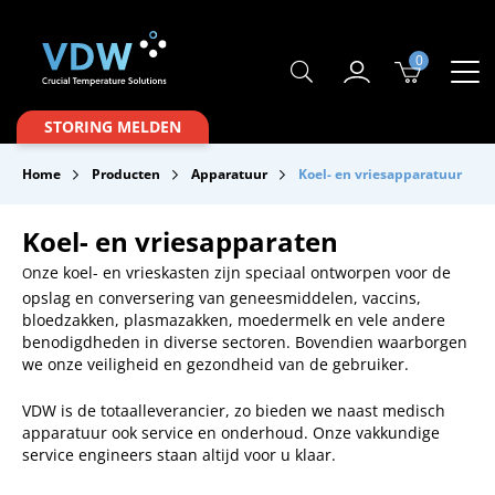
0
Producten
STORING MELDEN
Branches
Home
Producten
Apparatuur
Koel- en vriesapparatuur
Merken
Koel- en vriesapparaten
Over VDW
nze koel- en vrieskasten zijn speciaal ontworpen voor de
O
Service & Onderhoud
opslag en conversering van geneesmiddelen, vaccins,
bloedzakken, plasmazakken, moedermelk en vele andere
Contact
benodigdheden in diverse sectoren. Bovendien waarborgen
we onze veiligheid en gezondheid van de gebruiker.
Downloads
VDW is de totaalleverancier, zo bieden we naast medisch
apparatuur ook service en onderhoud. Onze vakkundige
service engineers staan altijd voor u klaar.