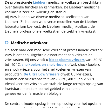
De professionele
Liebherr
medische koelkasten beschikken
over talrijke functies en kenmerken. De Liebherr medische
koelkast is zeer nauwkeurig en stabiel.
Bij VDW bieden we diverse medische koelkasten van
Liebherr. Zo hebben we diverse modellen van de Liebherr
laboratorium koelkast, de Liebherr medicijnkoelkast, de
Liebherr professionele koelkast en de Liebherr vrieskast.
Medische vrieskast
Op zoek naar een medische vriezer of professionele vriezer?
VDW biedt een uitgebreid assortiment aan vriezers en
vrieskasten. Bij ons vindt u
bloedplasma vriezers
van -30 °C
tot -40 °C,
snelkoelers en snelvriezers
ofwel; shock koelers
en shock vriezers voor het snel koelen en vriezen van
producten.
De Ultra Low Vriezers
ofwel: ULT-vriezers,
hebben een vriescapaciteit van -60 °C, -80 °C en -150 °C.
Ideaal voor het vriezen van stabiele lange termijn opslag van
kwetsbare monsters op het gebied van chemie,
geneeskunde, farmacie en biologie.
De centrale koude opslag is een oplossing voor het opslaan