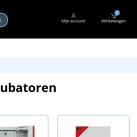
+31 (0)345 582 546
STORING MELDEN
0
Mijn account
Winkelwagen
cubatoren