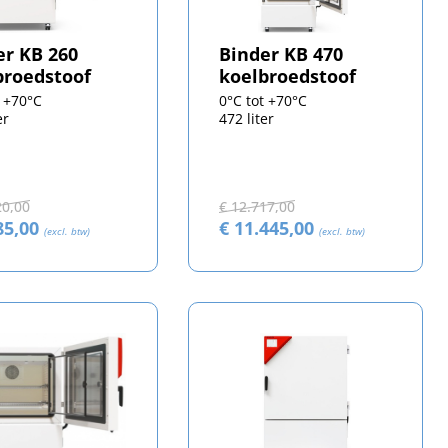
er KB 260
Binder KB 470
broedstoof
koelbroedstoof
t +70°C
0°C tot +70°C
er
472 liter
20,00
€ 12.717,00
85,00
€ 11.445,00
(excl. btw)
(excl. btw)