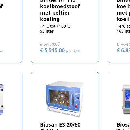
of
koelbroedstoof
koel
met peltier
met 
koeling
koel
+4°C tot +100°C
+4°C t
53 liter
163 lit
€ 6.130,00
€ 7.64
€ 5.515,00
€ 6.8
tw)
(excl. btw)
Biosan ES-20/60
Bios