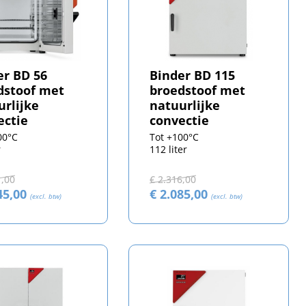
er BD 56
Binder BD 115
dstoof met
broedstoof met
urlijke
natuurlijke
ectie
convectie
00°C
Tot +100°C
r
112 liter
1,00
€ 2.316,00
45,00
€ 2.085,00
(excl. btw)
(excl. btw)