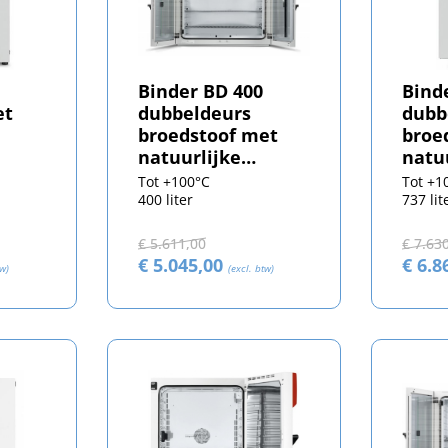
Binder BD 400
Bind
et
dubbeldeurs
dubb
broedstoof met
broe
natuurlijke
natu
convectie
conv
Tot +100°C
Tot +1
400 liter
737 lit
€ 5.611,00
€ 7.63
€ 5.045,00
€ 6.8
tw)
(excl. btw)