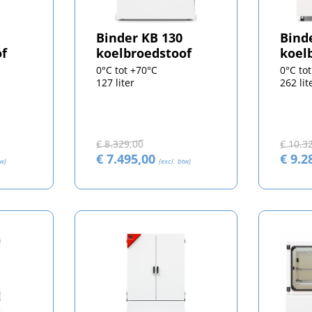
Binder KB 130
Bind
of
koelbroedstoof
koel
0°C tot +70°C
0°C to
127 liter
262 lit
€ 8.329,00
€ 10.3
€ 7.495,00
€ 9.2
tw)
(excl. btw)