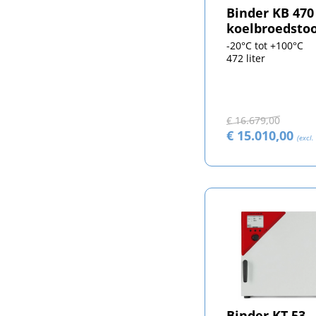
Binder KB 470
koelbroedsto
-20°C tot +100°C
472 liter
€ 16.679,00
€ 15.010,00
(excl.
Binder KT 53