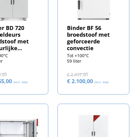
er BD 720
Binder BF 56
eldeurs
broedstoof met
dstoof met
geforceerde
urlijke
convectie
ectie
00°C
Tot +100°C
er
59 liter
0,00
€ 2.337,00
65,00
€ 2.100,00
(excl. btw)
(excl. btw)