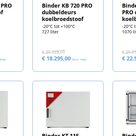
 PRO
Binder KB 720 PRO
Bind
of
dubbeldeurs
PRO 
koelbroedstoof
koel
-20°C tot +100°C
-20°C 
727 liter
1070 li
€ 20.328,00
€ 25.0
€ 18.295,00
€ 22.
 btw)
(excl. btw)
Binder KT 115
Bind