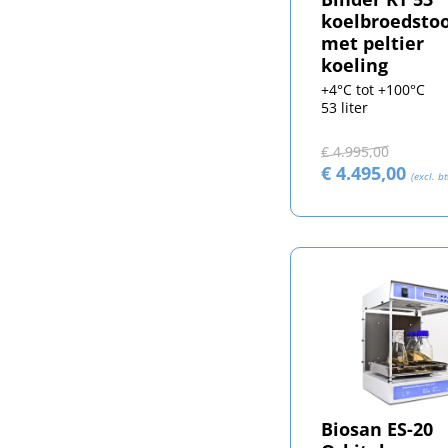
koelbroedsto
met peltier
koeling
+4°C tot +100°C
53 liter
€ 4.995,00
€ 4.495,00
(excl. b
Biosan ES-20