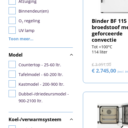
Afzuiging
Binnendeur(en)
Binder BF 115
O₂ regeling
broedstoof m
UV lamp
geforceerde
Toon meer...
convectie
Intern stopcontact
Tot +100°C
Verlichting
114 liter
Model
Vriestemperatuur
€ 3.051,00
Countertop - 25-60 ltr.
€ 2.745,00
(excl. b
Tafelmodel - 60-200 ltr.
Kastmodel - 200-900 ltr.
Dubbel-/driedeursmodel -
900-2100 ltr.
Koel-/verwarmsysteem