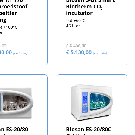
broedstoof
Biotherm CO₂
peltier
incubator
ing
Tot +60°C
46 liter
ot +100°C
er
5,00
€ 5.400,00
80,00
€ 5.130,00
(excl. btw)
(excl. btw)
an ES-20/80
Biosan ES-20/80C