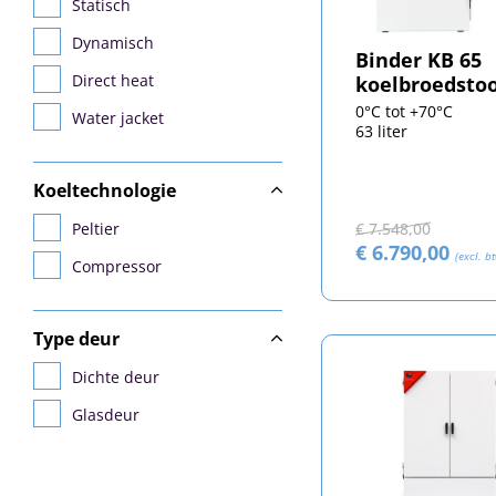
Statisch
Dynamisch
Binder KB 65
Direct heat
koelbroedsto
0°C tot +70°C
Water jacket
63 liter
Koeltechnologie
Peltier
€ 7.548,00
€ 6.790,00
(excl. b
Compressor
Type deur
Dichte deur
Glasdeur