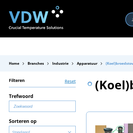
Producten
Branches
Merken
Over VDW
Se
Home
Branches
Industrie
Apparatuur
(Koel)broedsto
(Koel)
Filteren
Reset
Trefwoord
Sorteren op
Standaard