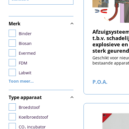
Merk
Afzuigsystee
Binder
t.b.v. schadeli
Biosan
explosieve en
sterk geuren
Evermed
stoffen
Geschikt voor nie
bestaande appara
FDM
Labwit
P.O.A.
Toon meer...
Memmert
NuAire
Type apparaat
PHCbi (Panasonic / Sanyo)
Broedstoof
POL-EKO
Koelbroedstoof
Snijders
CO₂ incubator