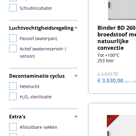
ThermoFisher
Schudincubator
Binder BD 260
Luchtvochtigheidsregeling
broedstoof m
Passief (waterpan)
natuurlijke
convectie
Actief (waterreservoir /
Tot +100°C
sensor)
253 liter
€ 3.923,00
Decontaminatie cyclus
€ 3.530,00
(excl. b
Hetelucht
H₂O₂ sterilisatie
Extra's
Afsluitbare vakken