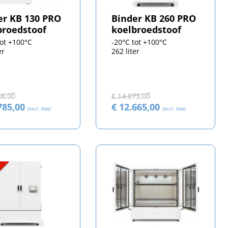
er KB 130 PRO
Binder KB 260 PRO
broedstoof
koelbroedstoof
tot +100°C
-20°C tot +100°C
er
262 liter
88,00
€ 14.073,00
785,00
€ 12.665,00
(excl. btw)
(excl. btw)