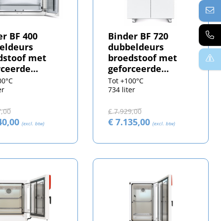
er BF 400
Binder BF 720
eldeurs
dubbeldeurs
dstoof met
broedstoof met
rceerde
geforceerde
ectie
convectie
00°C
Tot +100°C
er
734 liter
7,00
€ 7.929,00
40,00
€ 7.135,00
(excl. btw)
(excl. btw)