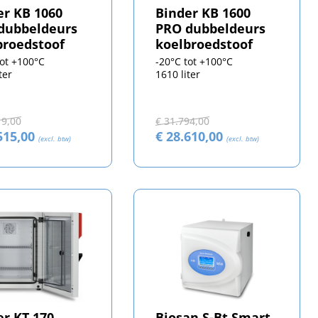
er KB 1060
Binder KB 1600
dubbeldeurs
PRO dubbeldeurs
broedstoof
koelbroedstoof
tot +100°C
-20°C tot +100°C
ter
1610 liter
19,00
€ 31.794,00
515,00
€ 28.610,00
(excl. btw)
(excl. btw)
er KT 170
Biosan S-Bt Smart