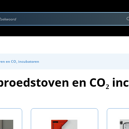
rvice & Onderhoud
Contact
Downloads
ven en CO₂ incubatoren
broedstoven en CO₂ in