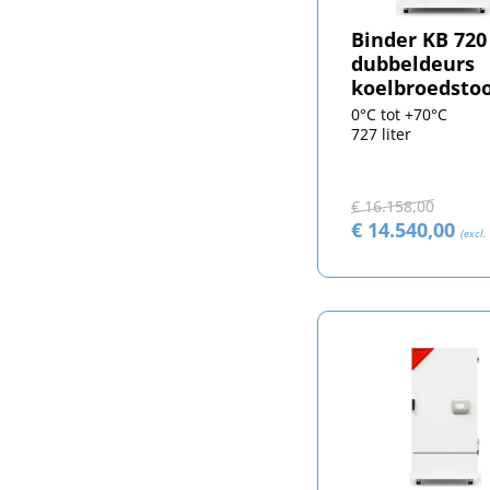
Binder KB 720
dubbeldeurs
koelbroedsto
0°C tot +70°C
727 liter
€ 16.158,00
€ 14.540,00
(excl.