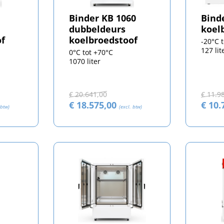
Binder KB 1060
Bind
dubbeldeurs
koel
of
koelbroedstoof
-20°C 
127 lit
0°C tot +70°C
1070 liter
€ 20.641,00
€ 11.9
€ 18.575,00
€ 10.
 btw)
(excl. btw)