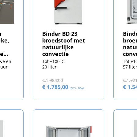
m
Binder BD 23
Bind
jke,
broedstoof met
broe
natuurlijke
natu
de
convectie
conv
uwe en
Tot +100°C
Tot +1
tuur
20 liter
57 lite
€ 1.985,00
€ 1.72
€ 1.785,00
€ 1.5
(excl. btw)