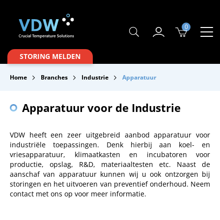
0
Producten
STORING MELDEN
Branches
Home
Branches
Industrie
Apparatuur
Merken
Apparatuur voor de Industrie
Over VDW
Service & Onderhoud
VDW heeft een zeer uitgebreid aanbod apparatuur voor
industriële toepassingen. Denk hierbij aan koel- en
Contact
vriesapparatuur, klimaatkasten en incubatoren voor
productie, opslag, R&D, materiaaltesten etc. Naast de
Downloads
aanschaf van apparatuur kunnen wij u ook ontzorgen bij
storingen en het uitvoeren van preventief onderhoud. Neem
contact met ons op voor meer informatie.