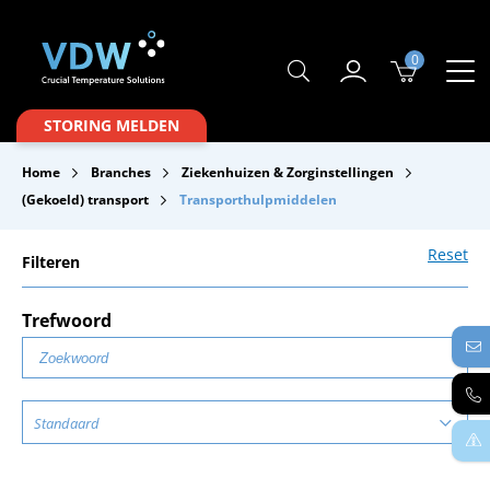
0
Producten
STORING MELDEN
Branches
Home
Branches
Ziekenhuizen & Zorginstellingen
Merken
(Gekoeld) transport
Transporthulpmiddelen
Over VDW
Reset
Filteren
Service & Onderhoud
Trefwoord
Contact
Downloads
Standaard