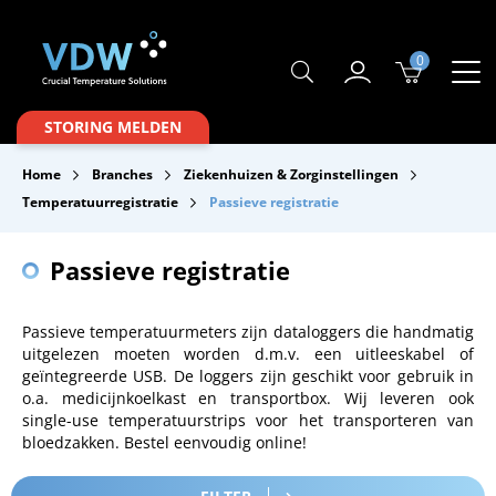
0
Producten
STORING MELDEN
Branches
Home
Branches
Ziekenhuizen & Zorginstellingen
Merken
Temperatuurregistratie
Passieve registratie
Over VDW
Passieve registratie
Service & Onderhoud
Passieve temperatuurmeters zijn dataloggers die handmatig
Contact
uitgelezen moeten worden d.m.v. een uitleeskabel of
geïntegreerde USB. De loggers zijn geschikt voor gebruik in
Downloads
o.a. medicijnkoelkast en transportbox. Wij leveren ook
single-use temperatuurstrips voor het transporteren van
bloedzakken. Bestel eenvoudig online!