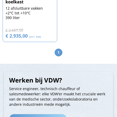
koelkast
12 afsluitbare vakken
+2°C tot +10°C
390 liter
€ 3.667,00
€ 2.935,00
(excl. btw)
1
Werken bij VDW?
Service engineer, technisch chauffeur of
salesmedewerker: elke VDW’er maakt het cruciale werk
van de medische sector, onderzoekslaboratoria en
andere industrieën mede mogelijk.