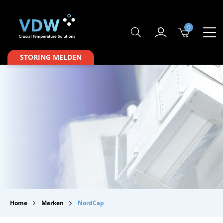
0
Producten
STORING MELDEN
Branches
Merken
Over VDW
Service & Onderhoud
Contact
Downloads
Home
Merken
NordCap