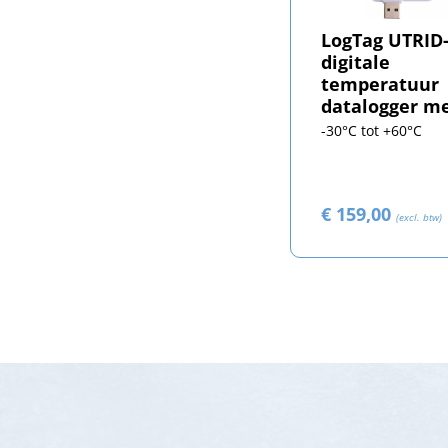
LogTag UTRID
digitale
temperatuur
datalogger m
USB-aansluiti
-30°C tot +60°C
€ 159,00
(excl. btw)