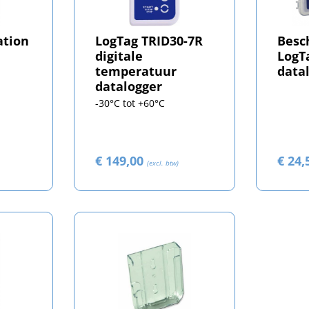
ation
LogTag TRID30-7R
Besc
digitale
LogT
temperatuur
data
datalogger
-30°C tot +60°C
€ 149,00
€ 24
(excl. btw)