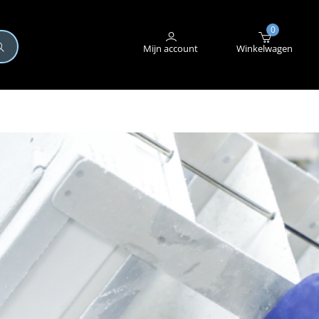
+31 (0)345 582 546
STORING MELDEN
0
Mijn account
Winkelwagen