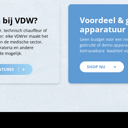
Voordeel & 
 bij VDW?
apparatuur
r, technisch chauffeur of
r: elke VDW’er maakt het
Geen budget voor een ni
an de medische sector,
gebruikt of demo apparaa
ratoria en andere
betrouwbare kwaliteit vo
e mogelijk.
SHOP NU
ATURES