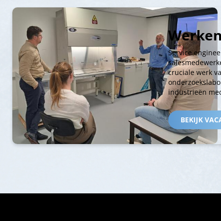
Werken
Service enginee
salesmedewerke
cruciale werk v
onderzoekslabo
industrieën med
BEKIJK VAC