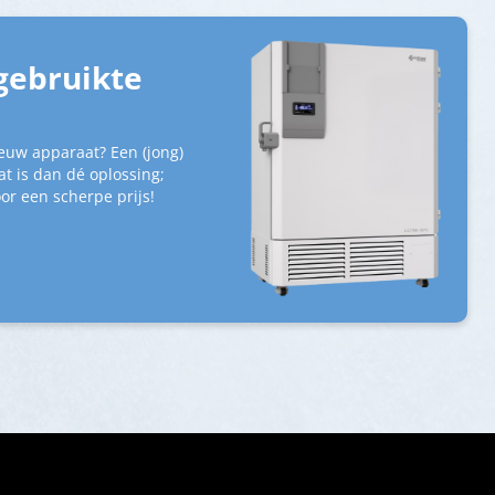
gebruikte
euw apparaat? Een (jong)
t is dan dé oplossing;
or een scherpe prijs!