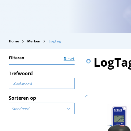
Home
Merken
LogTag
LogTa
Filteren
Reset
Trefwoord
Sorteren op
Standaard