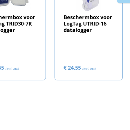
hermbox voor
Beschermbox voor
ag TRID30-7R
LogTag UTRID-16
logger
datalogger
,55
€ 24,55
(excl. btw)
(excl. btw)