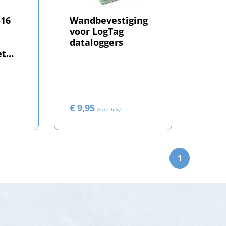
-16
Wandbevestiging
voor LogTag
dataloggers
et
ng
€ 9,95
(excl. btw)
1