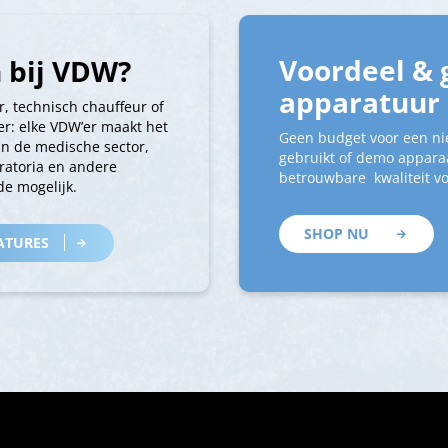
Voordeel & 
 bij VDW?
apparatuur
r, technisch chauffeur of
r: elke VDW’er maakt het
Geen budget voor een ni
an de medische sector,
gebruikt of demo apparaa
ratoria en andere
betrouwbare kwaliteit vo
e mogelijk.
SHOP NU
ATURES