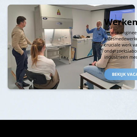
Werken
Service enginee
salesmedewerke
cruciale werk v
onderzoekslabo
industrieën med
BEKIJK VAC