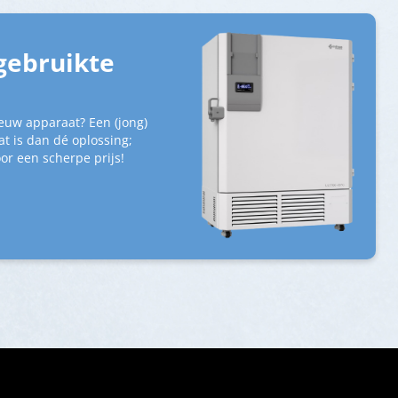
gebruikte
euw apparaat? Een (jong)
t is dan dé oplossing;
or een scherpe prijs!