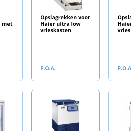
8
Opslagrekken voor
Opsl
t met
Haier ultra low
Haie
vrieskasten
vrie
P.O.A.
P.O.A