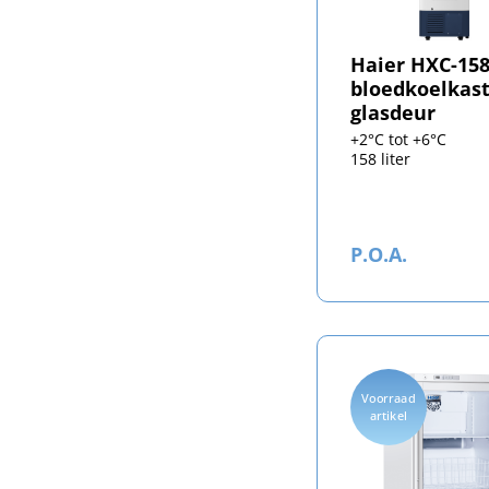
Haier HXC-15
bloedkoelkas
glasdeur
+2°C tot +6°C
158 liter
P.O.A.
Voorraad
artikel