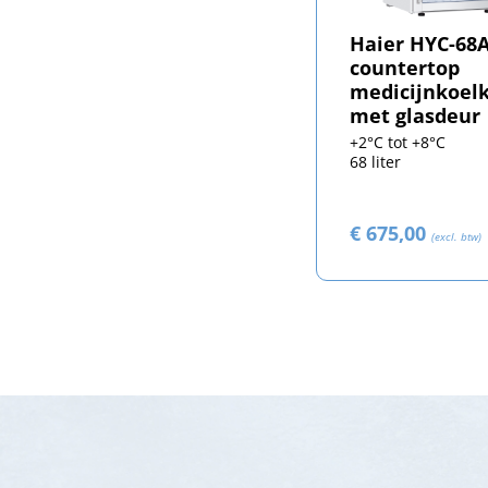
Haier HYC-68
countertop
medicijnkoel
met glasdeur
+2°C tot +8°C
68 liter
€ 675,00
(excl. btw)