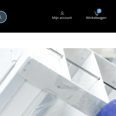
+31 (0)345 582 546
STORING MELDEN
0
Mijn account
Winkelwagen