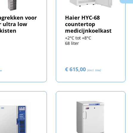
agrekken voor
Haier HYC-68
r ultra low
countertop
skisten
medicijnkoelkast
+2°C tot +8°C
68 liter
.
€ 615,00
(excl. btw)