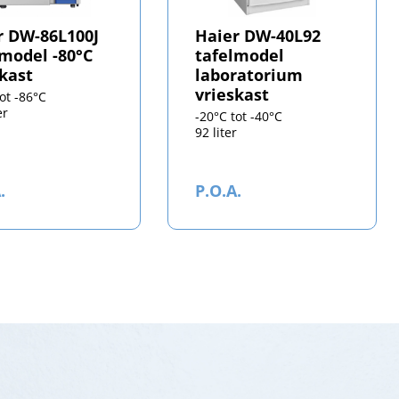
r DW-86L100J
Haier DW-40L92
lmodel -80°C
tafelmodel
skast
laboratorium
vrieskast
tot -86°C
er
-20°C tot -40°C
92 liter
.
P.O.A.