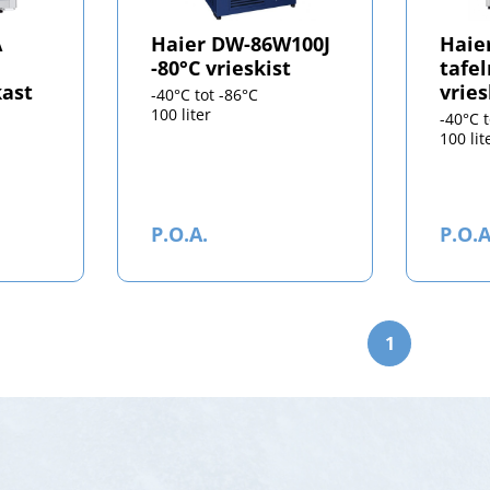
A
Haier DW-86W100J
Haie
-80°C vrieskist
tafe
kast
vrie
-40°C tot -86°C
100 liter
-40°C 
100 lit
P.O.A.
P.O.A
1