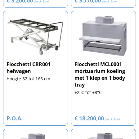
€ 3.200,00
€ 3.770,00
(excl. btw)
(excl. btw)
Fiocchetti CRR001
Fiocchetti MCL0001
hefwagen
mortuarium koeling
met 1 klep en 1 body
Hoogte 32 tot 165 cm
tray
+2°C tot +8°C
P.O.A.
€ 18.200,00
(excl. btw)