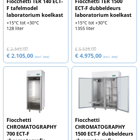
Fiocchetti TER 140 ECT-
Fiocchetti TER 1500
F tafelmodel
ECT-F dubbeldeurs
laboratorium koelkast
laboratorium koelkast
+15°C tot +30°C
+15°C tot +30°C
128 liter
1355 liter
€ 2.343,00
€ 5.528,00
€ 2.105,00
€ 4.975,00
(excl. btw)
(excl. btw)
Fiocchetti
Fiocchetti
CHROMATOGRAPHY
CHROMATOGRAPHY
700 ECT-F
1500 ECT-F dubbeldeurs