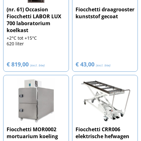
(nr. 61) Occasion
Fiocchetti draagrooster
Fiocchetti LABOR LUX
kunststof gecoat
700 laboratorium
koelkast
+2°C tot +15°C
620 liter
€ 819,00
€ 43,00
(excl. btw)
(excl. btw)
Fiocchetti MOR0002
Fiocchetti CRR006
mortuarium koeling
elektrische hefwagen