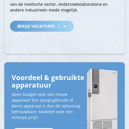
van de medische sector, onderzoekslaboratoria en
andere industrieën mede mogelijk.
BEKIJK VACATURES
Voordeel & gebruikte
apparatuur
Geen budget voor een nieuw
apparaat? Een (jong) gebruikt of
demo apparaat is dan dé oplossing;
betrouwbare kwaliteit voor een
scherpe prijs!