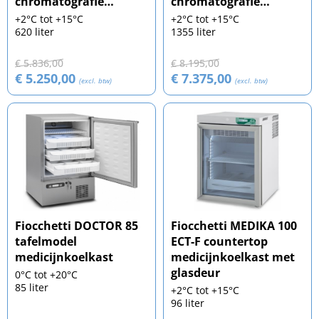
chromatografie
chromatografie
koelkast
koelkast
+2°C tot +15°C
+2°C tot +15°C
620 liter
1355 liter
€ 5.836,00
€ 8.195,00
€ 5.250,00
€ 7.375,00
(excl. btw)
(excl. btw)
Fiocchetti DOCTOR 85
Fiocchetti MEDIKA 100
tafelmodel
ECT-F countertop
medicijnkoelkast
medicijnkoelkast met
glasdeur
0°C tot +20°C
85 liter
+2°C tot +15°C
96 liter