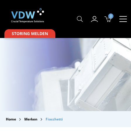
0
Producten
STORING MELDEN
Branches
Merken
Over VDW
Service & Onderhoud
Contact
Downloads
Home
Merken
Fiocchetti