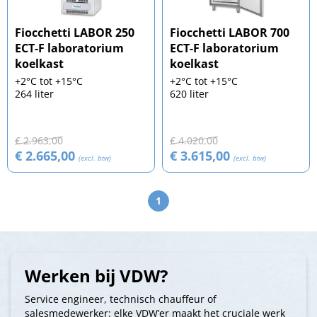
Fiocchetti LABOR 250
Fiocchetti LABOR 700
ECT-F laboratorium
ECT-F laboratorium
koelkast
koelkast
+2°C tot +15°C
+2°C tot +15°C
264 liter
620 liter
€ 2.963,00
€ 4.020,00
€ 2.665,00
€ 3.615,00
(excl. btw)
(excl. btw)
1
Werken bij VDW?
Service engineer, technisch chauffeur of
salesmedewerker: elke VDW’er maakt het cruciale werk