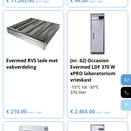
€ 11.263,00
€ 44,00
(excl. btw)
(excl. btw)
Evermed RVS lade met
(nr. 62) Occasion
vakverdeling
Evermed LDF 370 W
xPRO laboratorium
vrieskast
-15°C tot -30°C
370 liter
€ 210,00
€ 2.465,00
(excl. btw)
(excl. btw)