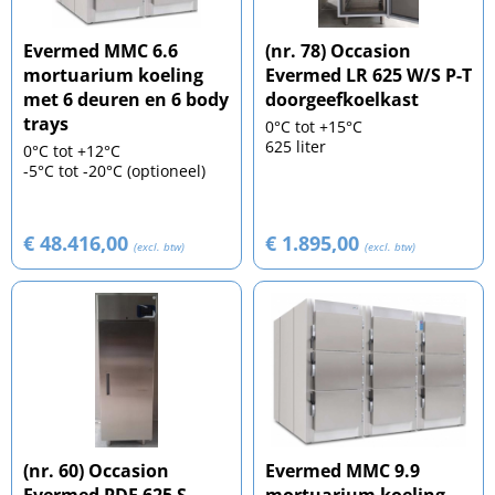
Evermed MMC 6.6
(nr. 78) Occasion
mortuarium koeling
Evermed LR 625 W/S P-T
met 6 deuren en 6 body
doorgeefkoelkast
trays
0°C tot +15°C
625 liter
0°C tot +12°C
-5°C tot -20°C (optioneel)
€ 48.416,00
€ 1.895,00
(excl. btw)
(excl. btw)
(nr. 60) Occasion
Evermed MMC 9.9
Evermed PDF 625 S
mortuarium koeling