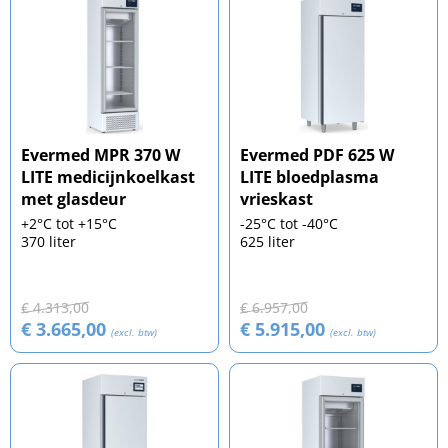
Evermed MPR 370 W
Evermed PDF 625 W
LITE medicijnkoelkast
LITE bloedplasma
met glasdeur
vrieskast
+2°C tot +15°C
-25°C tot -40°C
370 liter
625 liter
€ 4.313,00
€ 6.957,00
€ 3.665,00
€ 5.915,00
(excl. btw)
(excl. btw)