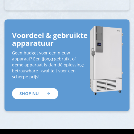
Voordeel & gebruikte
apparatuur
Geen budget voor een nieuw
apparaat? Een (jong) gebruikt of
demo apparaat is dan dé oplossing;
betrouwbare kwaliteit voor een
scherpe prijs!
SHOP NU