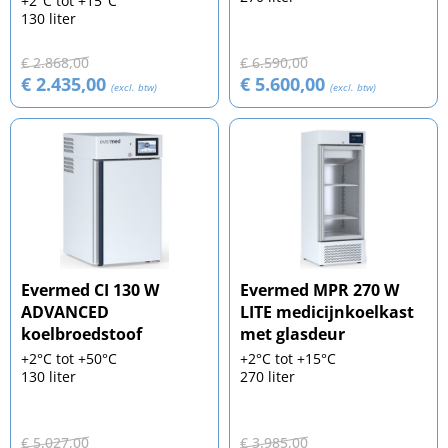
+2°C tot +15°C
130 liter
€ 2.868,00
€ 6.590,00
€ 2.435,00
€ 5.600,00
(excl. btw)
(excl. btw)
Evermed CI 130 W
Evermed MPR 270 W
ADVANCED
LITE medicijnkoelkast
koelbroedstoof
met glasdeur
+2°C tot +50°C
+2°C tot +15°C
130 liter
270 liter
€ 5.027,00
€ 3.985,00