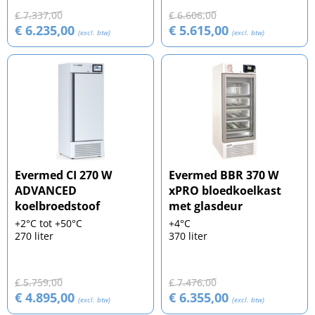
€ 7.337,00
€ 6.606,00
€ 6.235,00
€ 5.615,00
(excl. btw)
(excl. btw)
Evermed CI 270 W
Evermed BBR 370 W
ADVANCED
xPRO bloedkoelkast
koelbroedstoof
met glasdeur
+2°C tot +50°C
+4°C
270 liter
370 liter
€ 5.759,00
€ 7.476,00
€ 4.895,00
€ 6.355,00
(excl. btw)
(excl. btw)