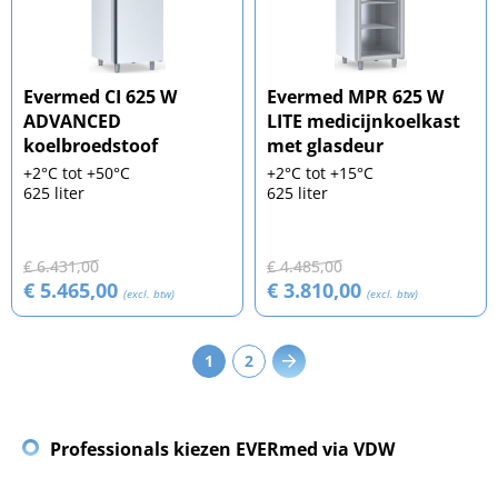
Evermed CI 625 W
Evermed MPR 625 W
ADVANCED
LITE medicijnkoelkast
koelbroedstoof
met glasdeur
+2°C tot +50°C
+2°C tot +15°C
625 liter
625 liter
€ 6.431,00
€ 4.485,00
€ 5.465,00
€ 3.810,00
(excl. btw)
(excl. btw)
1
2
Professionals kiezen EVERmed via VDW