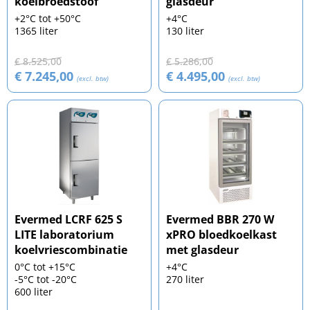
koelbroedstoof
glasdeur
+2°C tot +50°C
+4°C
1365 liter
130 liter
€ 8.525,00
€ 5.286,00
€ 7.245,00
€ 4.495,00
(excl. btw)
(excl. btw)
Evermed LCRF 625 S
Evermed BBR 270 W
LITE laboratorium
xPRO bloedkoelkast
koelvriescombinatie
met glasdeur
0°C tot +15°C
+4°C
-5°C tot -20°C
270 liter
600 liter