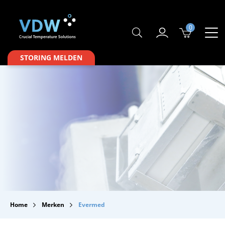
0
Producten
STORING MELDEN
Branches
Merken
Over VDW
Service & Onderhoud
Contact
Downloads
Home
Merken
Evermed