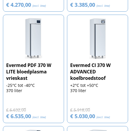
€ 4.270,00
€ 3.385,00
(excl. btw)
(excl. btw)
Evermed PDF 370 W
Evermed CI 370 W
LITE bloedplasma
ADVANCED
vrieskast
koelbroedstoof
-25°C tot -40°C
+2°C tot +50°C
370 liter
370 liter
€ 6.632,00
€ 5.918,00
€ 6.535,00
€ 5.030,00
(excl. btw)
(excl. btw)