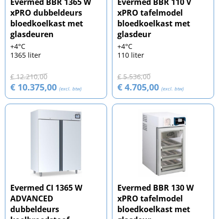
Evermed BBR 1365 W
Evermed BBR 110 V
xPRO dubbeldeurs
xPRO tafelmodel
bloedkoelkast met
bloedkoelkast met
glasdeuren
glasdeur
+4°C
+4°C
1365 liter
110 liter
€ 12.210,00
€ 5.536,00
€ 10.375,00
€ 4.705,00
(excl. btw)
(excl. btw)
Evermed CI 1365 W
Evermed BBR 130 W
ADVANCED
xPRO tafelmodel
dubbeldeurs
bloedkoelkast met