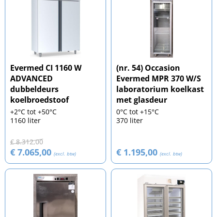
Evermed CI 1160 W
(nr. 54) Occasion
ADVANCED
Evermed MPR 370 W/S
dubbeldeurs
laboratorium koelkast
koelbroedstoof
met glasdeur
+2°C tot +50°C
0°C tot +15°C
1160 liter
370 liter
€ 8.312,00
€ 7.065,00
€ 1.195,00
(excl. btw)
(excl. btw)