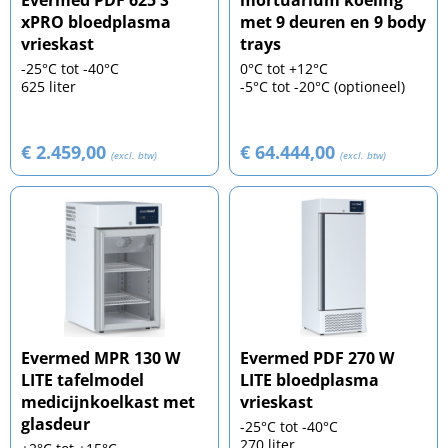
xPRO bloedplasma
met 9 deuren en 9 body
vrieskast
trays
-25°C tot -40°C
0°C tot +12°C
625 liter
-5°C tot -20°C (optioneel)
€ 2.459,00
€ 64.444,00
(excl. btw)
(excl. btw)
Evermed MPR 130 W
Evermed PDF 270 W
LITE tafelmodel
LITE bloedplasma
medicijnkoelkast met
vrieskast
glasdeur
-25°C tot -40°C
270 liter