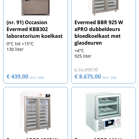
(nr. 91) Occasion
Evermed BBR 925 W
Evermed KBB302
xPRO dubbeldeurs
laboratorium koelkast
bloedkoelkast met
glasdeuren
0°C tot +15°C
130 liter
+4°C
925 liter
€ 10.208,00
€ 439,00
€ 8.675,00
(excl. btw)
(excl. btw)