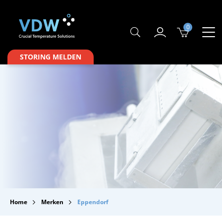
0
Producten
STORING MELDEN
Branches
Merken
Over VDW
Service & Onderhoud
Contact
Downloads
Home
Merken
Eppendorf