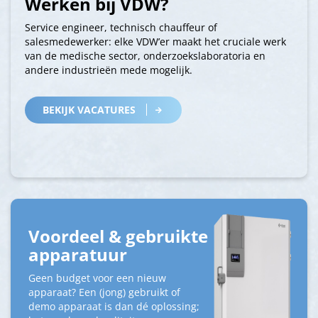
Werken bij VDW?
Service engineer, technisch chauffeur of
salesmedewerker: elke VDW’er maakt het cruciale werk
van de medische sector, onderzoekslaboratoria en
andere industrieën mede mogelijk.
BEKIJK VACATURES
Voordeel & gebruikte
apparatuur
Geen budget voor een nieuw
apparaat? Een (jong) gebruikt of
demo apparaat is dan dé oplossing;