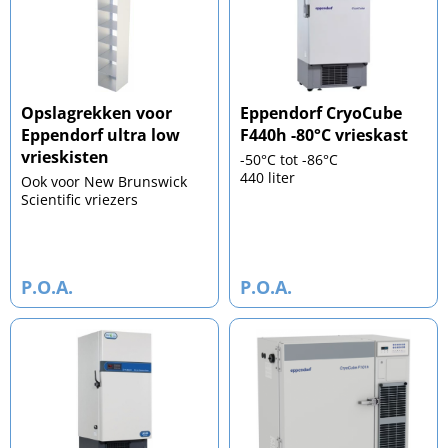
Opslagrekken voor
Eppendorf CryoCube
Eppendorf ultra low
F440h -80°C vrieskast
vrieskisten
-50°C tot -86°C
440 liter
Ook voor New Brunswick
Scientific vriezers
P.O.A.
P.O.A.