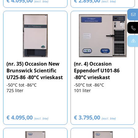
€ 4.095,00
€ 2.895,00
(excl. btw)
(excl. btw)
(nr. 35) Occasion New
(nr. 4) Occasion
Brunswick Scientific
Eppendorf U101-86
U725-86 -80°C vrieskast
-80°C vrieskast
-50°C tot -86°C
-50°C tot -86°C
725 liter
101 liter
€ 4.095,00
€ 3.795,00
(excl. btw)
(excl. btw)