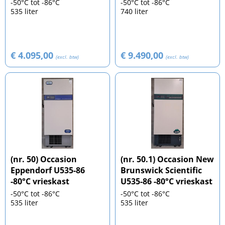
-50°C tot -86°C
-50°C tot -86°C
535 liter
740 liter
€ 4.095,00
€ 9.490,00
(excl. btw)
(excl. btw)
(nr. 50) Occasion
(nr. 50.1) Occasion New
Eppendorf U535-86
Brunswick Scientific
-80°C vrieskast
U535-86 -80°C vrieskast
-50°C tot -86°C
-50°C tot -86°C
535 liter
535 liter