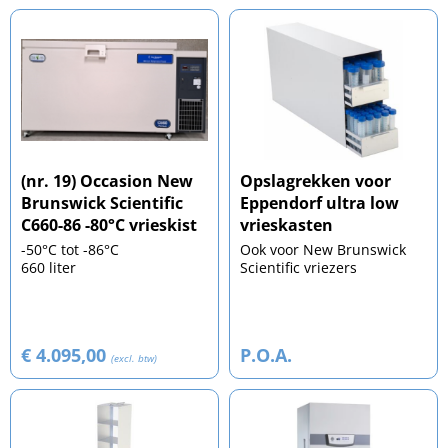
(nr. 19) Occasion New
Opslagrekken voor
Brunswick Scientific
Eppendorf ultra low
C660-86 -80°C vrieskist
vrieskasten
-50°C tot -86°C
Ook voor New Brunswick
660 liter
Scientific vriezers
€ 4.095,00
P.O.A.
(excl. btw)