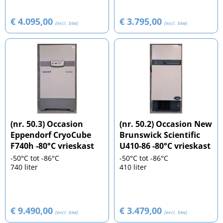
€ 4.095,00
€ 3.795,00
(excl. btw)
(excl. btw)
(nr. 50.3) Occasion
(nr. 50.2) Occasion New
Eppendorf CryoCube
Brunswick Scientific
F740h -80°C vrieskast
U410-86 -80°C vrieskast
-50°C tot -86°C
-50°C tot -86°C
740 liter
410 liter
€ 9.490,00
€ 3.479,00
(excl. btw)
(excl. btw)