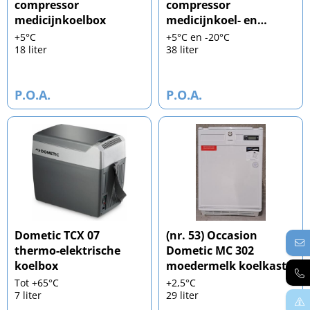
compressor
compressor
medicijnkoelbox
medicijnkoel- en
vriesbox
+5°C
+5°C en -20°C
18 liter
38 liter
P.O.A.
P.O.A.
Dometic TCX 07
(nr. 53) Occasion
thermo-elektrische
Dometic MC 302
koelbox
moedermelk koelkast
Tot +65°C
+2,5°C
7 liter
29 liter