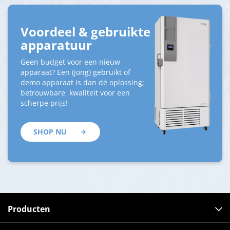
Voordeel & gebruikte
apparatuur
Geen budget voor een nieuw
apparaat? Een (jong) gebruikt of
demo apparaat is dan dé oplossing;
betrouwbare kwaliteit voor een
scherpe prijs!
SHOP NU
Producten