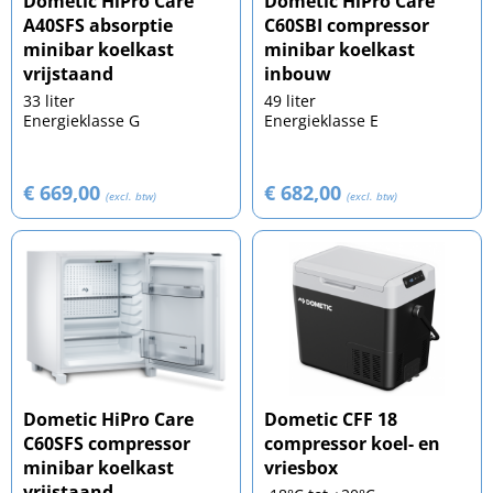
Dometic HiPro Care
Dometic HiPro Care
A40SFS absorptie
C60SBI compressor
minibar koelkast
minibar koelkast
vrijstaand
inbouw
33 liter
49 liter
Energieklasse G
Energieklasse E
€ 669,00
€ 682,00
(excl. btw)
(excl. btw)
Dometic HiPro Care
Dometic CFF 18
C60SFS compressor
compressor koel- en
minibar koelkast
vriesbox
vrijstaand