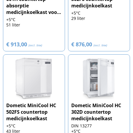
absorptie
medicijnkoelkast
medicijnkoelkast voor
+5°C
dagopslag
29 liter
+5°C
51 liter
€ 913,00
€ 876,00
(excl. btw)
(excl. btw)
Dometic MiniCool HC
Dometic MiniCool HC
502FS countertop
302D countertop
medicijnkoelkast
medicijnkoelkast
+5°C
DIN 13277
43 liter
+5°C