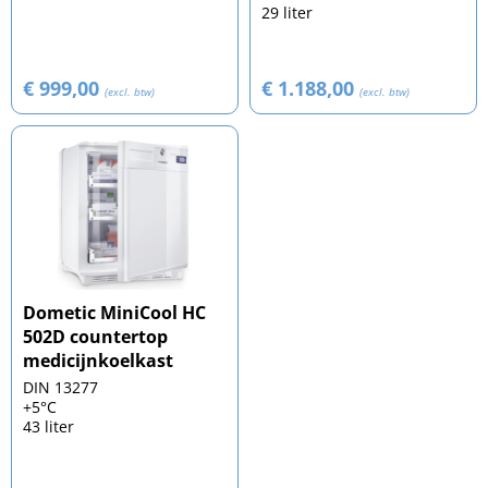
29 liter
€ 999,00
€ 1.188,00
(excl. btw)
(excl. btw)
Dometic MiniCool HC
502D countertop
medicijnkoelkast
DIN 13277
+5°C
43 liter