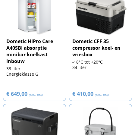
Dometic HiPro Care
Dometic CFF 35
A40SBI absorptie
compressor koel- en
minibar koelkast
vriesbox
inbouw
-18°C tot +20°C
34 liter
33 liter
Energieklasse G
€ 649,00
€ 410,00
(excl. btw)
(excl. btw)