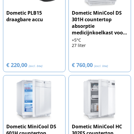
Dometic PLB15
Dometic MiniCool DS
draagbare accu
301H countertop
absorptie
medicijnkoelkast voor
dagopslag
+5°C
27 liter
€ 220,00
€ 760,00
(excl. btw)
(excl. btw)
Dometic MiniCool DS
Dometic MiniCool HC
601H countertop
302FS countertop