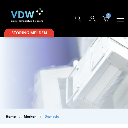
0
Producten
STORING MELDEN
Branches
Merken
Over VDW
Service & Onderhoud
Contact
Downloads
Home
Merken
Dometic