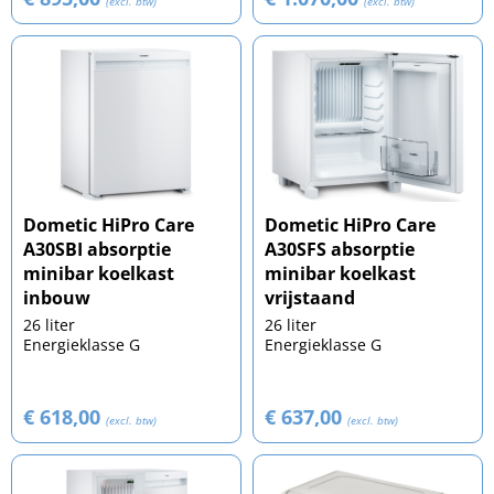
(excl. btw)
(excl. btw)
Dometic HiPro Care
Dometic HiPro Care
A30SBI absorptie
A30SFS absorptie
minibar koelkast
minibar koelkast
inbouw
vrijstaand
26 liter
26 liter
Energieklasse G
Energieklasse G
€ 618,00
€ 637,00
(excl. btw)
(excl. btw)