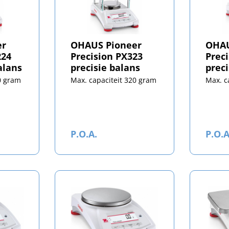
er
OHAUS Pioneer
OHAU
224
Precision PX323
Prec
alans
precisie balans
preci
0 gram
Max. capaciteit 320 gram
Max. c
P.O.A.
P.O.A