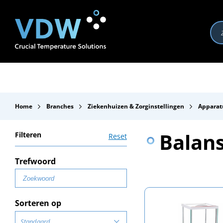
Producten
Branches
Merken
Over VDW
Se
Home
Branches
Ziekenhuizen & Zorginstellingen
Apparat
Balan
Filteren
Reset
Trefwoord
Sorteren op
Standaard