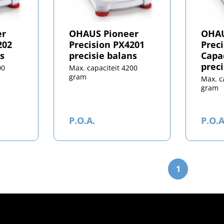
er
OHAUS Pioneer
OHAU
202
Precision PX4201
Prec
s
precisie balans
Capa
preci
00
Max. capaciteit 4200
gram
Max. c
gram
P.O.A.
P.O.A
1