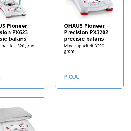
S Pioneer
OHAUS Pioneer
ision PX623
Precision PX3202
sie balans
precisie balans
apaciteit 620 gram
Max. capaciteit 3200
gram
.
P.O.A.