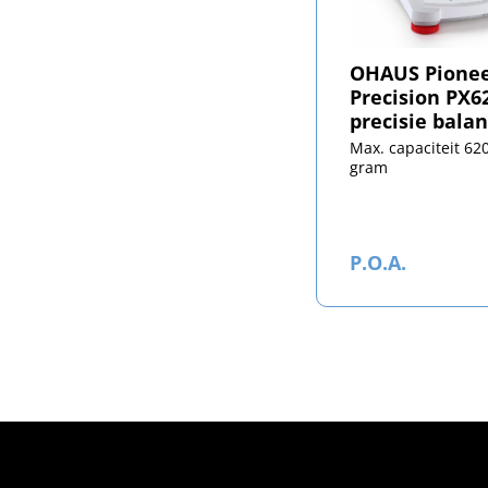
OHAUS Pione
Precision PX6
precisie balan
Max. capaciteit 62
gram
P.O.A.