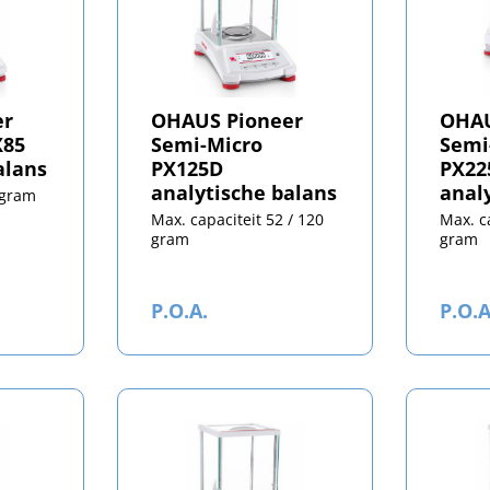
er
OHAUS Pioneer
OHAU
X85
Semi-Micro
Semi
alans
PX125D
PX22
analytische balans
anal
 gram
Max. capaciteit 52 / 120
Max. c
gram
gram
P.O.A.
P.O.A