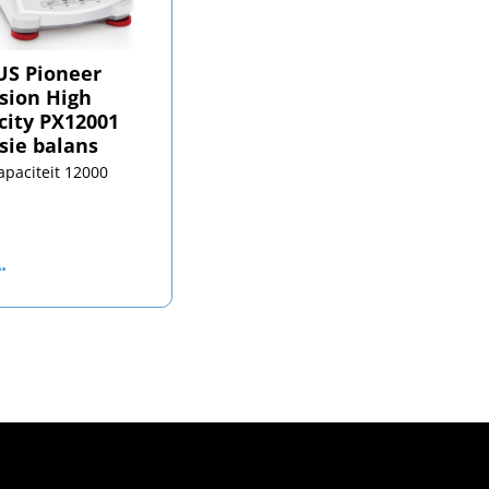
S Pioneer
ision High
city PX12001
sie balans
apaciteit 12000
.