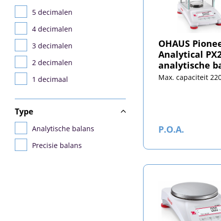
6200 gram
5 decimalen
12000 gram
4 decimalen
OHAUS Pione
3 decimalen
Analytical PX
2 decimalen
analytische b
Max. capaciteit 22
1 decimaal
Type
P.O.A.
Analytische balans
Precisie balans