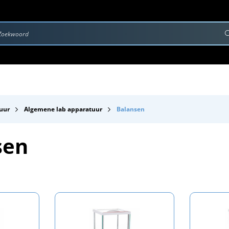
rvice & Onderhoud
Contact
Downloads
uur
Algemene lab apparatuur
Balansen
sen