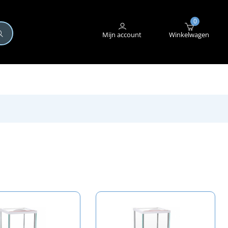
+31 (0)345 582 546
STORING MELDEN
0
Mijn account
Winkelwagen