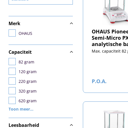
Merk
OHAUS Pione
OHAUS
Semi-Micro P
analytische b
Max. capaciteit 82
Capaciteit
82 gram
120 gram
P.O.A.
220 gram
320 gram
620 gram
Toon meer...
3200 gram
4200 gram
Leesbaarheid