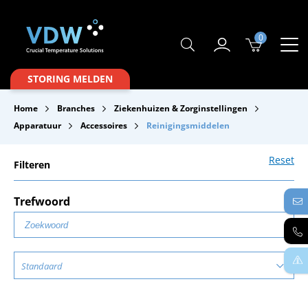
0
Producten
STORING MELDEN
Branches
Home
Branches
Ziekenhuizen & Zorginstellingen
Merken
Apparatuur
Accessoires
Reinigingsmiddelen
Over VDW
Reset
Filteren
Service & Onderhoud
Trefwoord
Contact
Downloads
Standaard