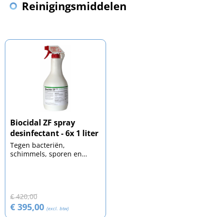
Reinigingsmiddelen
Biocidal ZF spray
desinfectant - 6x 1 liter
Tegen bacteriën,
schimmels, sporen en
omhulde virussen
€ 420,00
€ 395,00
(excl. btw)