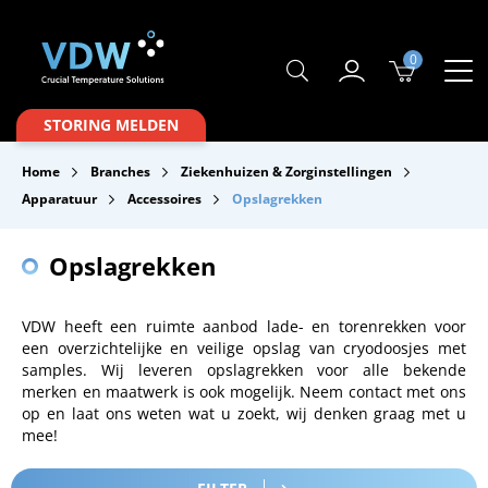
0
Producten
STORING MELDEN
Branches
Home
Branches
Ziekenhuizen & Zorginstellingen
Merken
Apparatuur
Accessoires
Opslagrekken
Over VDW
Opslagrekken
Service & Onderhoud
VDW heeft een ruimte aanbod lade- en torenrekken voor
Contact
een overzichtelijke en veilige opslag van cryodoosjes met
samples. Wij leveren opslagrekken voor alle bekende
Downloads
merken en maatwerk is ook mogelijk. Neem contact met ons
op en laat ons weten wat u zoekt, wij denken graag met u
mee!