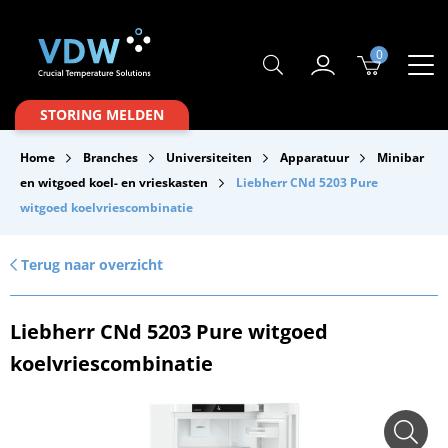
0
Producten
STORING MELDEN
Branches
Home
Branches
Universiteiten
Apparatuur
Minibar
Merken
en witgoed koel- en vrieskasten
Liebherr CNd 5203 Pure
witgoed koelvriescombinatie
Over VDW
Service & Onderhoud
Terug naar overzicht
Contact
Liebherr CNd 5203 Pure witgoed
Downloads
koelvriescombinatie