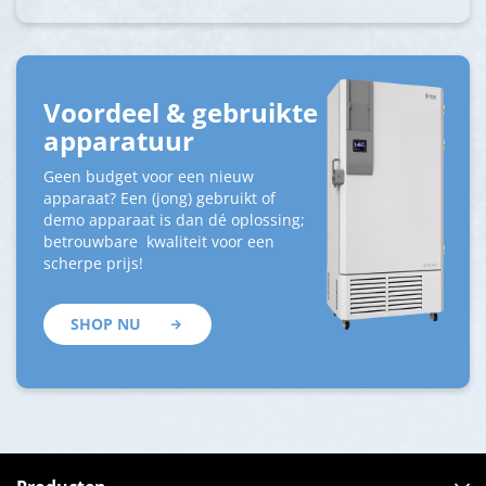
Voordeel & gebruikte
apparatuur
Geen budget voor een nieuw
apparaat? Een (jong) gebruikt of
demo apparaat is dan dé oplossing;
betrouwbare kwaliteit voor een
scherpe prijs!
SHOP NU