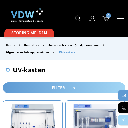
0
Producten
STORING MELDEN
Branches
Home
Branches
Universiteiten
Apparatuur
Merken
Algemene lab apparatuur
UV-kasten
Over VDW
UV-kasten
Service & Onderhoud
Contact
FILTER
Downloads