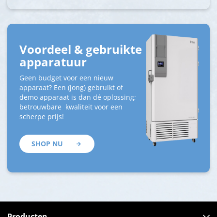
Voordeel & gebruikte
apparatuur
Geen budget voor een nieuw
apparaat? Een (jong) gebruikt of
demo apparaat is dan dé oplossing;
betrouwbare kwaliteit voor een
scherpe prijs!
SHOP NU
Producten