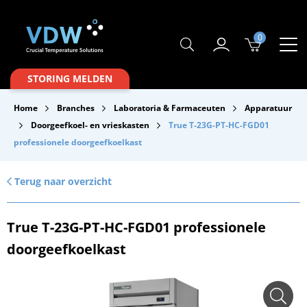
0
Producten
STORING MELDEN
Branches
Home
Branches
Laboratoria & Farmaceuten
Apparatuur
Merken
Doorgeefkoel- en vrieskasten
True T-23G-PT-HC-FGD01
professionele doorgeefkoelkast
Over VDW
Service & Onderhoud
Terug naar overzicht
Contact
True T-23G-PT-HC-FGD01 professionele
Downloads
doorgeefkoelkast