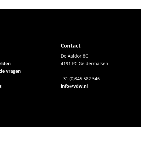
Contact
De Aaldor 8C
elden
4191 PC Geldermalsen
lde vragen
+31 (0)345 582 546
s
info@vdw.nl