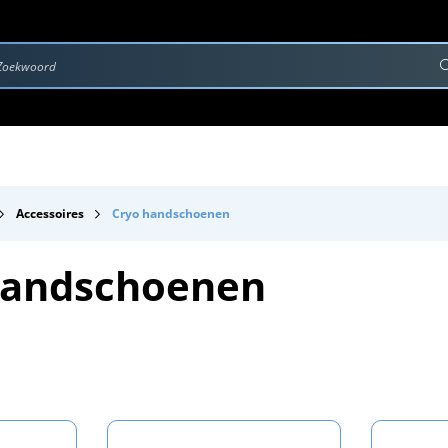
rvice & Onderhoud
Contact
Downloads
Accessoires
Cryo handschoenen
handschoenen