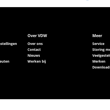
Over VDW
Meer
stellingen
Over ons
Service
Contact
Storing m
Nieuws
Veelgeste
euten
Werken bij
Merken
Download
n
Marketingbureau COMMAR