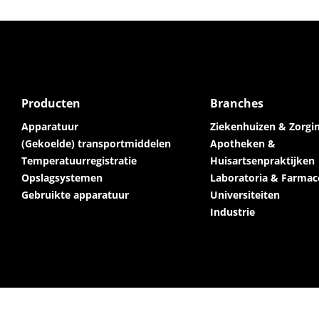
Producten
Branches
Apparatuur
Ziekenhuizen & Zorgin
(Gekoelde) transportmiddelen
Apotheken &
Temperatuurregistratie
Huisartsenpraktijken
Opslagsystemen
Laboratoria & Farmac
Gebruikte apparatuur
Universiteiten
Industrie
Privacy
Algemene voorwaarden
Disclaimer
Webdesign Too