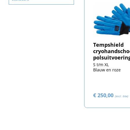
Tempshield
cryohandsch
polsuitvoerin
S t/m XL
Blauw en roze
€ 250,00
(excl. btw)