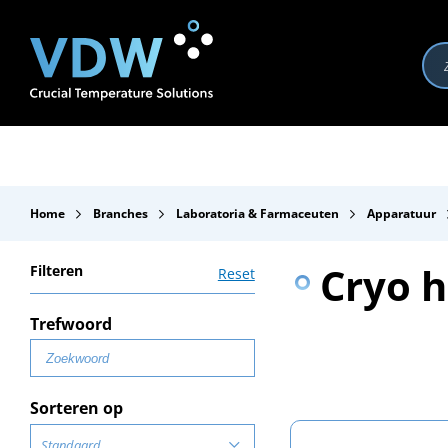
Producten
Branches
Merken
Over VDW
Se
Home
Branches
Laboratoria & Farmaceuten
Apparatuur
Cryo 
Filteren
Reset
Trefwoord
Sorteren op
Standaard