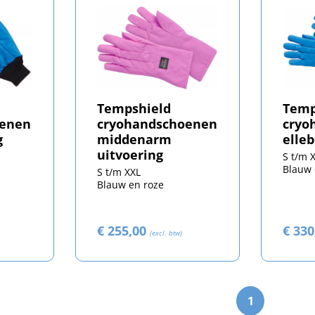
Tempshield
Temp
oenen
cryohandschoenen
cryo
g
middenarm
elle
uitvoering
S t/m 
Blauw 
S t/m XXL
Blauw en roze
€ 255,00
€ 33
(excl. btw)
1