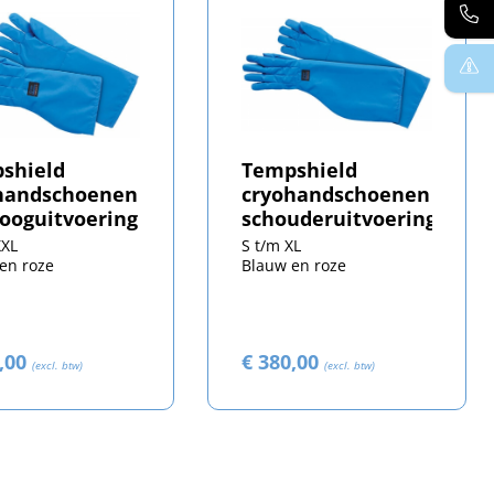
shield
Tempshield
handschoenen
cryohandschoenen
booguitvoering
schouderuitvoering
XXL
S t/m XL
en roze
Blauw en roze
0,00
€ 380,00
(excl. btw)
(excl. btw)