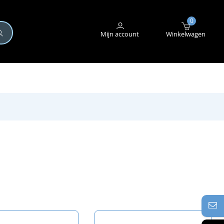
+31 (0)345 582 546
STORING MELDEN
0
Mijn account
Winkelwagen