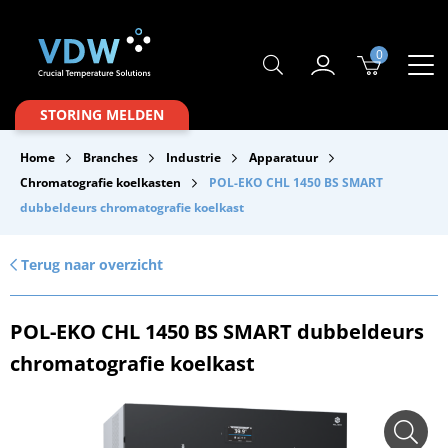
0
Producten
STORING MELDEN
Branches
Home
Branches
Industrie
Apparatuur
Merken
Chromatografie koelkasten
POL-EKO CHL 1450 BS SMART
dubbeldeurs chromatografie koelkast
Over VDW
Service & Onderhoud
Terug naar overzicht
Contact
POL-EKO CHL 1450 BS SMART dubbeldeurs
Downloads
chromatografie koelkast