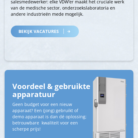
salesmedewerker: elke VDW’er maakt het cruciale werk
van de medische sector, onderzoekslaboratoria en
andere industrieën mede mogelijk.
BEKIJK VACATURES
Voordeel & gebruikte
apparatuur
Geen budget voor een nieuw
apparaat? Een (jong) gebruikt of
demo apparaat is dan dé oplossing;
betrouwbare kwaliteit voor een
scherpe prijs!