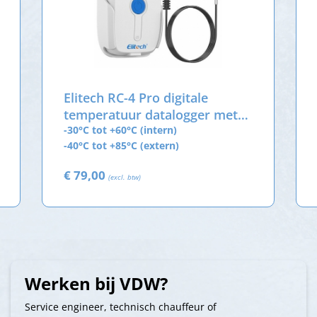
Elitech RC-4 Pro digitale
temperatuur datalogger met
externe sensor
-30°C tot +60°C (intern)
-40°C tot +85°C (extern)
€ 79,00
(excl. btw)
Werken bij VDW?
Service engineer, technisch chauffeur of