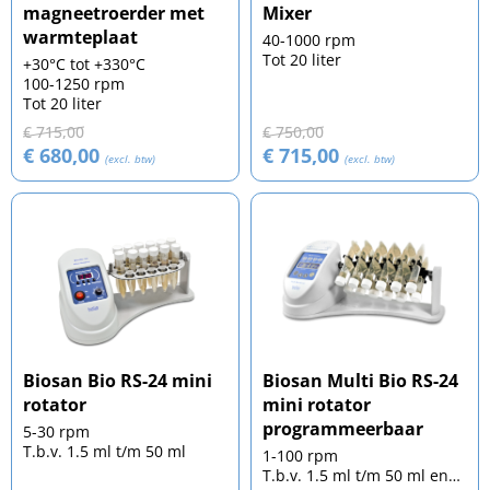
magneetroerder met
Mixer
warmteplaat
40-1000 rpm
Tot 20 liter
+30°C tot +330°C
100-1250 rpm
Tot 20 liter
€ 715,00
€ 750,00
€ 680,00
€ 715,00
(excl. btw)
(excl. btw)
Biosan Bio RS-24 mini
Biosan Multi Bio RS-24
rotator
mini rotator
programmeerbaar
5-30 rpm
T.b.v. 1.5 ml t/m 50 ml
1-100 rpm
T.b.v. 1.5 ml t/m 50 ml en