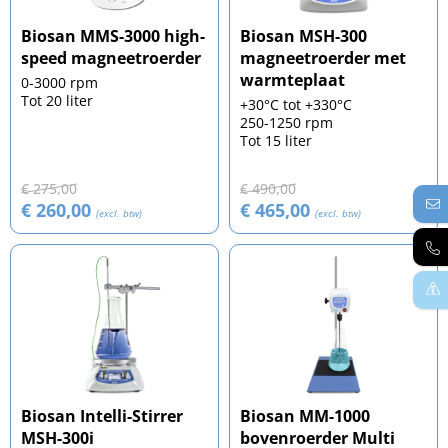
Biosan MMS-3000 high-
Biosan MSH-300
speed magneetroerder
magneetroerder met
warmteplaat
0-3000 rpm
Tot 20 liter
+30°C tot +330°C
250-1250 rpm
Tot 15 liter
€ 275,00
€ 490,00
€ 260,00
€ 465,00
(excl. btw)
(excl. btw)
Biosan Intelli-Stirrer
Biosan MM-1000
MSH-300i
bovenroerder Multi