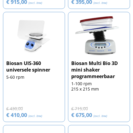
€ 915,00
€ 395,00
(excl. btw)
(excl. btw)
Biosan UIS-360
Biosan Multi Bio 3D
universele spinner
mini shaker
programmeerbaar
5-60 rpm
1-100 rpm
215 x 215 mm
€ 430,00
€ 715,00
€ 410,00
€ 675,00
(excl. btw)
(excl. btw)