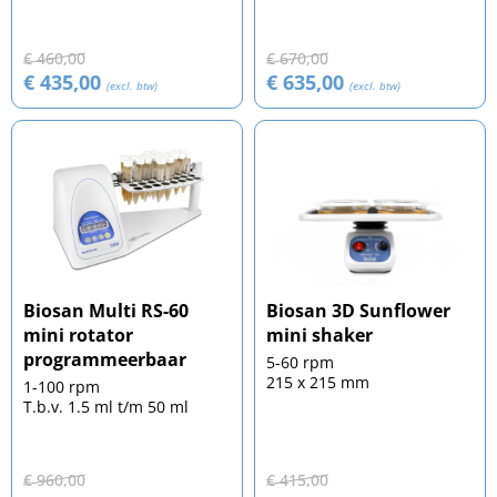
microplaten
€ 460,00
€ 670,00
€ 435,00
€ 635,00
(excl. btw)
(excl. btw)
Biosan Multi RS-60
Biosan 3D Sunflower
mini rotator
mini shaker
programmeerbaar
5-60 rpm
215 x 215 mm
1-100 rpm
T.b.v. 1.5 ml t/m 50 ml
€ 960,00
€ 415,00