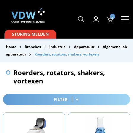
0
Producten
STORING MELDEN
Branches
Home
Branches
Industrie
Apparatuur
Algemene lab
Merken
apparatuur
Roerders, rotators, shakers, vortexen
Over VDW
Roerders, rotators, shakers,
Service & Onderhoud
vortexen
Contact
FILTER
Downloads