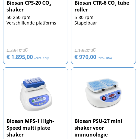
Biosan CPS-20 CO₂
Biosan CTR-6 CO₂ tube
shaker
roller
50-250 rpm
5-80 rpm
Verschillende platforms
Stapelbaar
€ 2.010,00
€ 1.020,00
€ 1.895,00
€ 970,00
(excl. btw)
(excl. btw)
Biosan MPS-1 High-
Biosan PSU-2T mini
Speed multi plate
shaker voor
shaker
immunologie