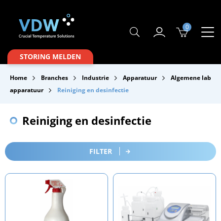
0
Producten
STORING MELDEN
Branches
Home
Branches
Industrie
Apparatuur
Algemene lab
Merken
apparatuur
Reiniging en desinfectie
Over VDW
Reiniging en desinfectie
Service & Onderhoud
Contact
FILTER
Downloads