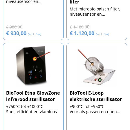
niveausensor en
liter
vacuümregelknop
Met microbiologisch filter,
niveausensor en
vacuümregelknop
€ 980,00
€ 1.180,00
€ 930,00
€ 1.120,00
(excl. btw)
(excl. btw)
BioTool Etna GlowZone
BioTool E-Loop
infrarood sterilisator
elektrische sterilisator
+750°C tot +1000°C
+900°C tot +950°C
Snel, efficiënt en vlamloos
Voor als gassen en open
vuur niet zijn toegestaan