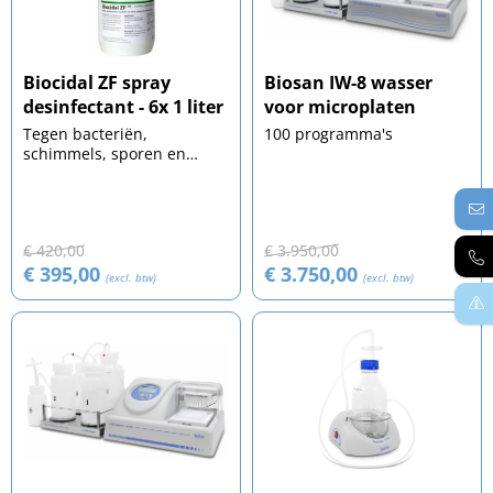
Biocidal ZF spray
Biosan IW-8 wasser
desinfectant - 6x 1 liter
voor microplaten
Tegen bacteriën,
100 programma's
schimmels, sporen en
omhulde virussen
€ 420,00
€ 3.950,00
€ 395,00
€ 3.750,00
(excl. btw)
(excl. btw)