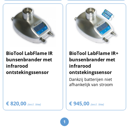
BioTool LabFlame IR
BioTool LabFlame IR+
bunsenbrander met
bunsenbrander met
infrarood
infrarood
ontstekingssensor
ontstekingssensor
Dankzij batterijen niet
afhankelijk van stroom
€ 820,00
€ 945,00
(excl. btw)
(excl. btw)
1