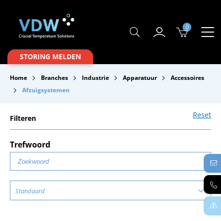
0
Producten
STORING MELDEN
Branches
Home
Branches
Industrie
Apparatuur
Accessoires
Merken
Afzuigsystemen
Over VDW
Reset
Filteren
Service & Onderhoud
Trefwoord
Contact
Downloads
Standaard