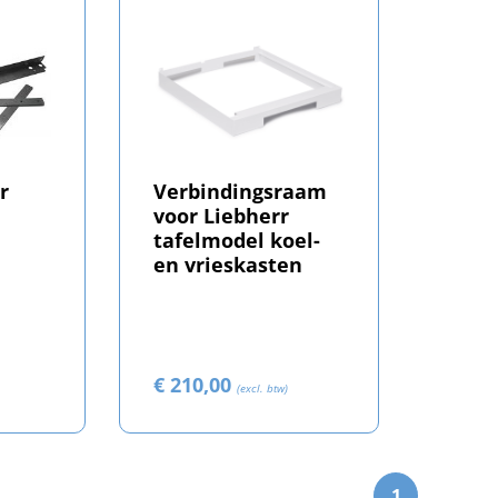
r
Verbindingsraam
voor Liebherr
tafelmodel koel-
en vrieskasten
€ 210,00
(excl. btw)
1