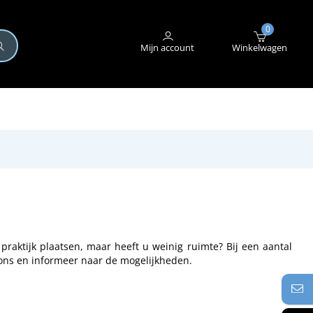
+31 (0)345 582 546
STORING MELDEN
0
Mijn account
Winkelwagen
 praktijk plaatsen, maar heeft u weinig ruimte? Bij een aantal
 ons en informeer naar de mogelijkheden.