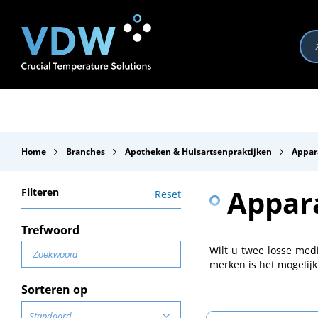
Producten
Branches
Merken
Over VDW
Se
Home
Branches
Apotheken & Huisartsenpraktijken
Appar
Appar
Filteren
Reset
Trefwoord
Wilt u twee losse medi
merken is het mogelijk
Sorteren op
Standaard