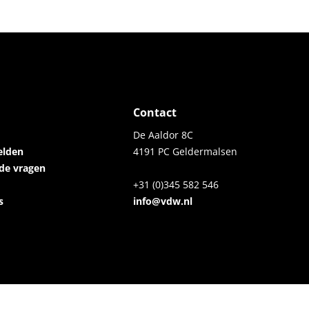
Contact
De Aaldor 8C
elden
4191 PC Geldermalsen
lde vragen
+31 (0)345 582 546
s
info@vdw.nl