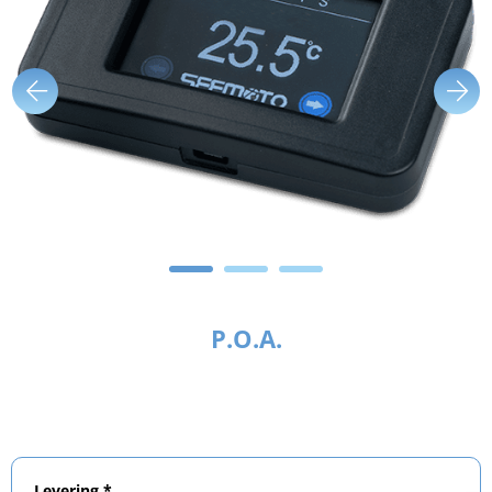
P.O.A.
Levering *