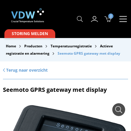
0
Producten
STORING MELDEN
Branches
Home
Producten
Temperatuurregistratie
Actieve
Merken
registratie en alarmering
Seemoto GPRS gateway met display
Over VDW
Terug naar overzicht
Service & Onderhoud
Seemoto GPRS gateway met display
Contact
Downloads