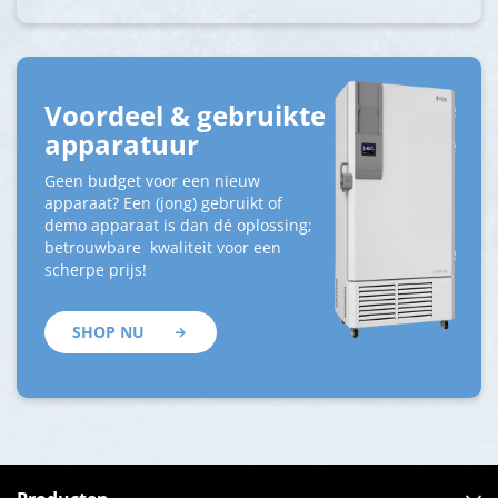
Voordeel & gebruikte
apparatuur
Geen budget voor een nieuw
apparaat? Een (jong) gebruikt of
demo apparaat is dan dé oplossing;
betrouwbare kwaliteit voor een
scherpe prijs!
SHOP NU