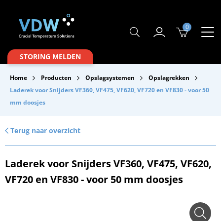
0
Producten
STORING MELDEN
Branches
Home
Producten
Opslagsystemen
Opslagrekken
Merken
Laderek voor Snijders VF360, VF475, VF620, VF720 en VF830 - voor 50
mm doosjes
Over VDW
Service & Onderhoud
Terug naar overzicht
Contact
Laderek voor Snijders VF360, VF475, VF620,
Downloads
VF720 en VF830 - voor 50 mm doosjes