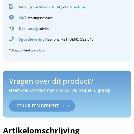
Betaling via
Wero (iDEAL)
of op
factuur
24/7
storingsservice
Deskundig
advies
Spoedlevering?
Bel ons! +31 (0)345 582 546
*Uitgezonderd occasions
Vragen over dit product?
Neem dan contact met ons op, wij helpen u graag!
STUUR EEN BERICHT
Artikelomschrijving