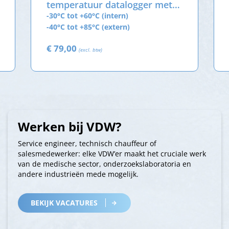
temperatuur datalogger met
externe sensor
-30°C tot +60°C (intern)
-40°C tot +85°C (extern)
€ 79,00
(excl. btw)
Werken bij VDW?
Service engineer, technisch chauffeur of
salesmedewerker: elke VDW’er maakt het cruciale werk
van de medische sector, onderzoekslaboratoria en
andere industrieën mede mogelijk.
BEKIJK VACATURES