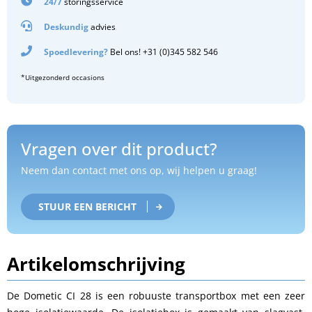
24/7
storingsservice
Deskundig
advies
Spoedlevering?
Bel ons! +31 (0)345 582 546
*Uitgezonderd occasions
Vragen over dit product?
Neem dan contact met ons op, wij helpen u graag!
STUUR EEN BERICHT
Artikelomschrijving
De Dometic CI 28 is een robuuste transportbox met een zeer