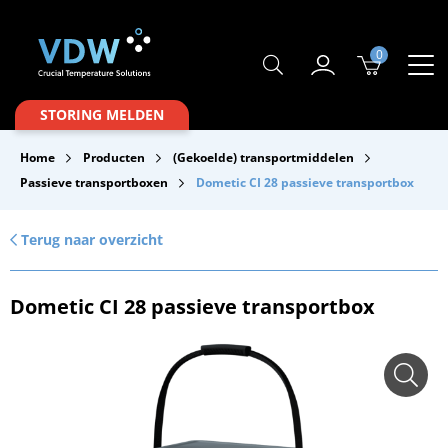
0
Producten
STORING MELDEN
Branches
Home
Producten
(Gekoelde) transportmiddelen
Merken
Passieve transportboxen
Dometic CI 28 passieve transportbox
Over VDW
Terug naar overzicht
Service & Onderhoud
Dometic CI 28 passieve transportbox
Contact
Downloads