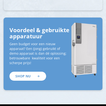
Voordeel & gebruikte
apparatuur
Geen budget voor een nieuw
apparaat? Een (jong) gebruikt of
demo apparaat is dan dé oplossing;
betrouwbare kwaliteit voor een
scherpe prijs!
SHOP NU