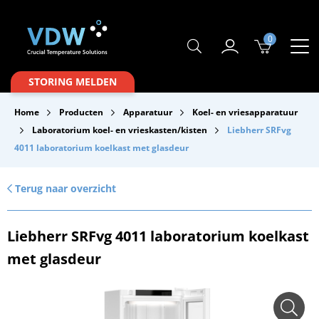
0
Producten
STORING MELDEN
Branches
Home
Producten
Apparatuur
Koel- en vriesapparatuur
Merken
Laboratorium koel- en vrieskasten/kisten
Liebherr SRFvg
4011 laboratorium koelkast met glasdeur
Over VDW
Service & Onderhoud
Terug naar overzicht
Contact
Liebherr SRFvg 4011 laboratorium koelkast
Downloads
met glasdeur