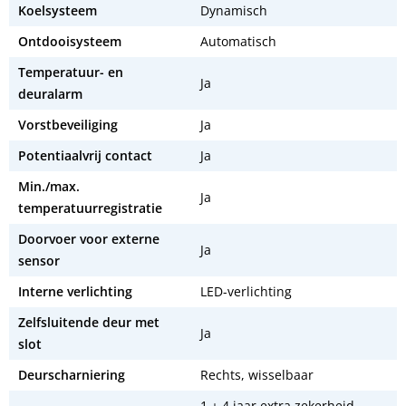
Koelsysteem
Dynamisch
Ontdooisysteem
Automatisch
Temperatuur- en
Ja
deuralarm
Vorstbeveiliging
Ja
Potentiaalvrij contact
Ja
Min./max.
Ja
temperatuurregistratie
Doorvoer voor externe
Ja
sensor
Interne verlichting
LED-verlichting
Zelfsluitende deur met
Ja
slot
Deurscharniering
Rechts, wisselbaar
1 + 4 jaar extra zekerheid