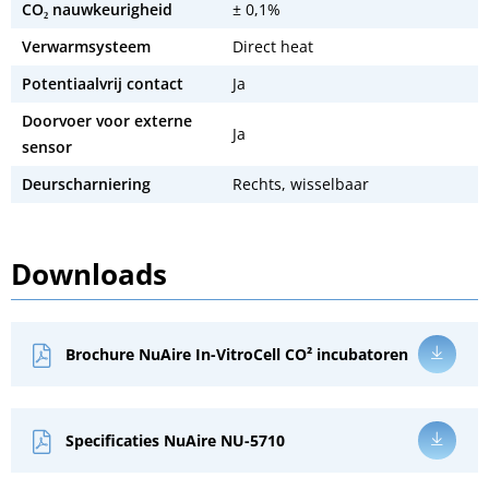
CO₂ nauwkeurigheid
± 0,1%
Verwarmsysteem
Direct heat
Potentiaalvrij contact
Ja
Doorvoer voor externe
Ja
sensor
Deurscharniering
Rechts, wisselbaar
Downloads
Brochure NuAire In-VitroCell CO² incubatoren
Specificaties NuAire NU-5710