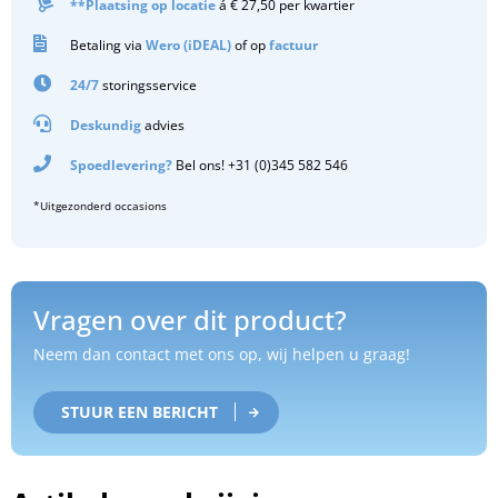
**Plaatsing op locatie
á € 27,50 per kwartier
Betaling via
Wero (iDEAL)
of op
factuur
24/7
storingsservice
Deskundig
advies
Spoedlevering?
Bel ons! +31 (0)345 582 546
*Uitgezonderd occasions
Vragen over dit product?
Neem dan contact met ons op, wij helpen u graag!
STUUR EEN BERICHT