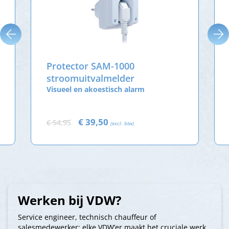
Protector SAM-1000
stroomuitvalmelder
Visueel en akoestisch alarm
€ 39,50
€ 54,95
(excl. btw)
Werken bij VDW?
Service engineer, technisch chauffeur of
salesmedewerker: elke VDW’er maakt het cruciale werk