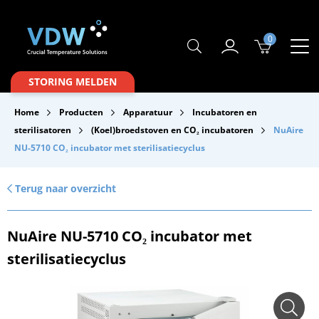
0
Producten
STORING MELDEN
Branches
Home
Producten
Apparatuur
Incubatoren en
Merken
sterilisatoren
(Koel)broedstoven en CO₂ incubatoren
NuAire
NU-5710 CO₂ incubator met sterilisatiecyclus
Over VDW
Service & Onderhoud
Terug naar overzicht
Contact
NuAire NU-5710 CO₂ incubator met
Downloads
sterilisatiecyclus