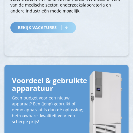
van de medische sector, onderzoekslaboratoria en
andere industrieën mede mogelijk.
BEKIJK VACATURES
Voordeel & gebruikte
apparatuur
Geen budget voor een nieuw
apparaat? Een (jong) gebruikt of
demo apparaat is dan dé oplossing;
betrouwbare kwaliteit voor een
scherpe prijs!