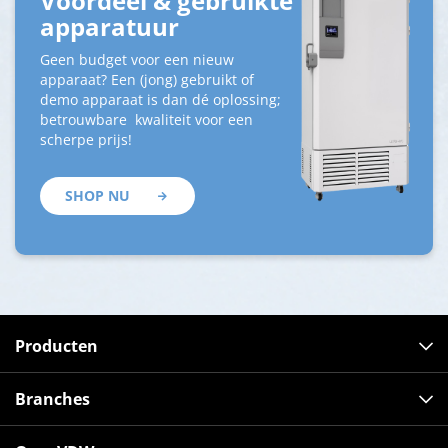
Voordeel & gebruikte
apparatuur
Geen budget voor een nieuw
apparaat? Een (jong) gebruikt of
demo apparaat is dan dé oplossing;
betrouwbare kwaliteit voor een
scherpe prijs!
SHOP NU
Producten
Branches