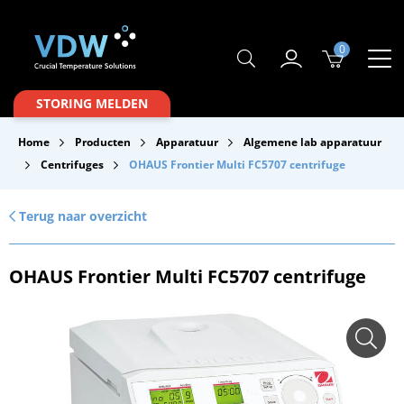
0
Producten
STORING MELDEN
Branches
Home
Producten
Apparatuur
Algemene lab apparatuur
Merken
Centrifuges
OHAUS Frontier Multi FC5707 centrifuge
Over VDW
Terug naar overzicht
Service & Onderhoud
OHAUS Frontier Multi FC5707 centrifuge
Contact
Downloads