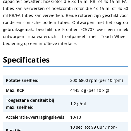
capaciteit bevatten: hoekrotor die 8x 15 ml RB- of 4x 15 ml FA-
tubes kan verwerken of hoekcombi-rotor die 4x 15 ml of 4x 50
ml RB/FA-tubes kan verwerken. Beide rotoren zijn geschikt voor
ronde en conische bodem tubes. Ontworpen met het oog op
gebruiksgemak, beschikt de Frontier FC5707 over een uniek
ontworpen spatwaterdicht frontpaneel met Touch-Wheel-
bediening op een intuïtieve interface.
Specificaties
Rotatie snelheid
200-6800 rpm (per 10 rpm)
Max. RCP
4445 x g (per 10 x g)
Toegestane densiteit bij
1.2 g/ml
max. snelheid
Acceleratie-/vertragingslevels
10/10
10 sec. tot 99 uur / non-
Run tijd